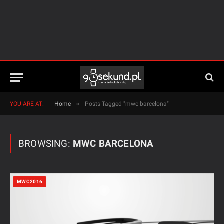
»
YOU ARE AT:
Home
Posts Tagged "mwc barcelona"
BROWSING:
MWC BARCELONA
MWC2016