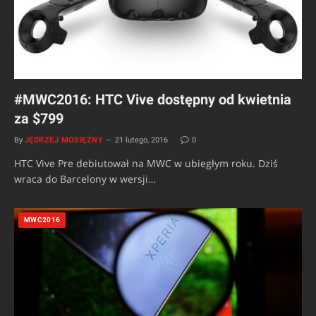
#MWC2016: HTC Vive dostępny od kwietnia
za $799
By
JĘDRZEJ MOSIĘŻNY
21 lutego, 2016
0
HTC Vive Pre debiutował na MWC w ubiegłym roku. Dziś
wraca do Barcelony w wersji…
MWC2016