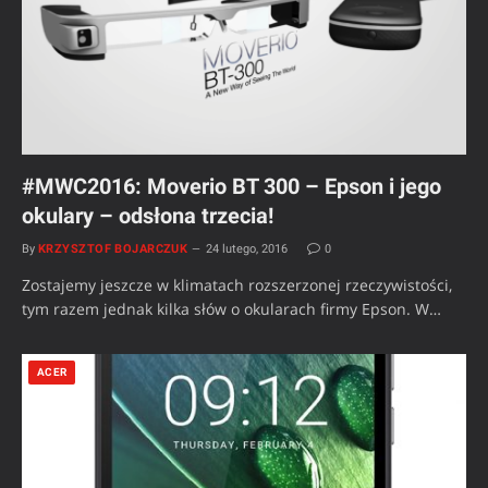
#MWC2016: Moverio BT 300 – Epson i jego
okulary – odsłona trzecia!
By
KRZYSZTOF BOJARCZUK
24 lutego, 2016
0
Zostajemy jeszcze w klimatach rozszerzonej rzeczywistości,
tym razem jednak kilka słów o okularach firmy Epson. W…
ACER