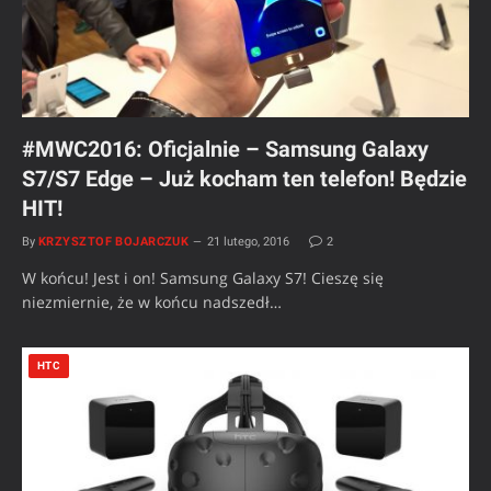
#MWC2016: Oficjalnie – Samsung Galaxy
S7/S7 Edge – Już kocham ten telefon! Będzie
HIT!
By
KRZYSZTOF BOJARCZUK
21 lutego, 2016
2
W końcu! Jest i on! Samsung Galaxy S7! Cieszę się
niezmiernie, że w końcu nadszedł…
HTC