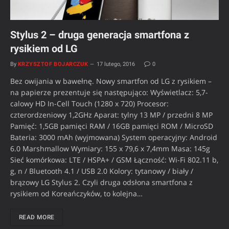
Stylus 2 – druga generacja smartfona z
rysikiem od LG
By
KRZYSZTOF BOJARCZUK
17 lutego, 2016
0
Bez owijania w bawełnę. Nowy smartfon od LG z rysikiem –
na papierze prezentuje się następująco: Wyświetlacz: 5,7-
calowy HD In-Cell Touch (1280 x 720) Procesor:
czterordzeniowy 1,2GHz Aparat: tylny 13 MP / przedni 8 MP
Pamięć: 1,5GB pamięci RAM / 16GB pamięci ROM / MicroSD
Bateria: 3000 mAh (wyjmowana) System operacyjny: Android
6.0 Marshmallow Wymiary: 155 x 79,6 x 7,4mm Masa: 145g
Sieć komórkowa: LTE / HSPA+ / GSM Łączność: Wi-Fi 802.11 b,
g, n / Bluetooth 4.1 / USB 2.0 Kolory: tytanowy / biały /
brązowy LG Stylus 2. Czyli druga odsłona smartfona z
rysikiem od Koreańczyków, to kolejna…
READ MORE