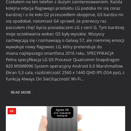
Czekałem na ten telefon z dużym zainteresowaniem. Każda
kolejna edycja flagowego produktu LG podoba mi się coraz
bardziej i o ile koło G2 przeszedłem obojętnie, G3 bardzo mi
się spodobał, natomiast G4 sprawił, że pierwszy raz
poczułem chęć bycia posiadaczem LG z serii G. Tym bardziej
moje oczekiwania wobec G5 były wysokie. Wszyscy
zachwycają się i rozmawiają o Galaxy S7, ale niemniej emocji
wywołuje nowy flagowiec LG, który pretenduje do
miana najlepszego smartfona 2016 roku. SPECYFIKACJA
Pełna specyfikacja LG G5 Procesor Qualcomm Snapdragon
820 MSM8996 System operacyjny Android 6.0 Marshmallow
Ekran 5,3 cala, rozdzielczość 2560 x 1440 QHD IPS (554 ppi), z
funkcją Always On Sieć/Łączność Wi-Fi…
READ MORE
LG