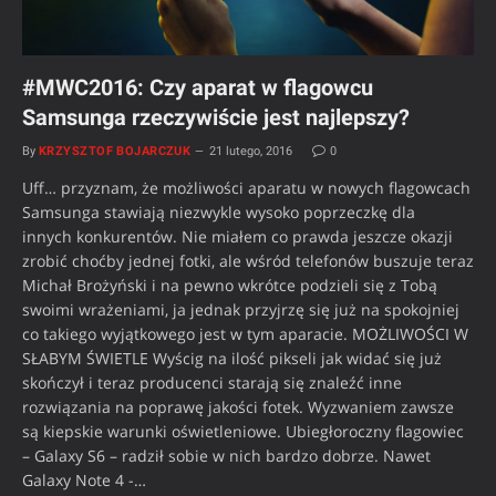
#MWC2016: Czy aparat w flagowcu
Samsunga rzeczywiście jest najlepszy?
By
KRZYSZTOF BOJARCZUK
21 lutego, 2016
0
Uff… przyznam, że możliwości aparatu w nowych flagowcach
Samsunga stawiają niezwykle wysoko poprzeczkę dla
innych konkurentów. Nie miałem co prawda jeszcze okazji
zrobić choćby jednej fotki, ale wśród telefonów buszuje teraz
Michał Brożyński i na pewno wkrótce podzieli się z Tobą
swoimi wrażeniami, ja jednak przyjrzę się już na spokojniej
co takiego wyjątkowego jest w tym aparacie. MOŻLIWOŚCI W
SŁABYM ŚWIETLE Wyścig na ilość pikseli jak widać się już
skończył i teraz producenci starają się znaleźć inne
rozwiązania na poprawę jakości fotek. Wyzwaniem zawsze
są kiepskie warunki oświetleniowe. Ubiegłoroczny flagowiec
– Galaxy S6 – radził sobie w nich bardzo dobrze. Nawet
Galaxy Note 4 -…