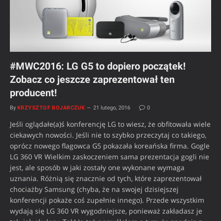
#MWC2016: LG G5 to dopiero początek!
Zobacz co jeszcze zaprezentował ten
producent!
By
KRZYSZTOF BOJARCZUK
21 lutego, 2016
0
Jeśli oglądałe(a)ś konferencję LG to wiesz, że obfitowała wiele
ciekawych nowości. Jeśli nie to szybko przeczytaj co takiego,
oprócz nowego flagowca G5 pokazała koreańska firma. Gogle
LG 360 VR Wielkim zaskoczeniem sama prezentacja gogli nie
jest, ale sposób w jaki zostały one wykonane wymaga
uznania. Różnią się znacznie od tych, które zaprezentował
chociażby Samsung (chyba, że na swojej dzisiejszej
konferencji pokaże coś zupełnie innego). Przede wszystkim
wydają się LG 360 VR wygodniejsze, ponieważ zakładasz je