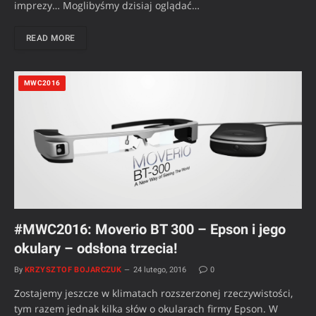
imprezy… Moglibyśmy dzisiaj oglądać…
READ MORE
MWC2016
#MWC2016: Moverio BT 300 – Epson i jego
okulary – odsłona trzecia!
By
KRZYSZTOF BOJARCZUK
24 lutego, 2016
0
Zostajemy jeszcze w klimatach rozszerzonej rzeczywistości,
tym razem jednak kilka słów o okularach firmy Epson. W