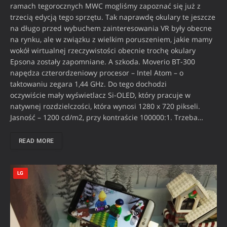
ramach tegorocznych MWC mogliśmy zapoznać się już z
trzecią edycją tego sprzętu. Tak naprawdę okulary te jeszcze
na długo przed wybuchem zainteresowania VR były obecne
na rynku, ale w związku z wielkim poruszeniem, jakie mamy
wokół wirtualnej rzeczywistości obecnie trochę okulary
Epsona zostały zapomniane. A szkoda. Moverio BT-300
napędza czterordzeniowy procesor – Intel Atom – o
taktowaniu zegara 1,44 GHz. Do tego dochodzi
oczywiście mały wyświetlacz Si-OLED, który pracuje w
natywnej rozdzielczości, która wynosi 1280 x 720 pikseli.
Jasność – 1200 cd/m2, przy kontraście 100000:1. Trzeba…
READ MORE
LG