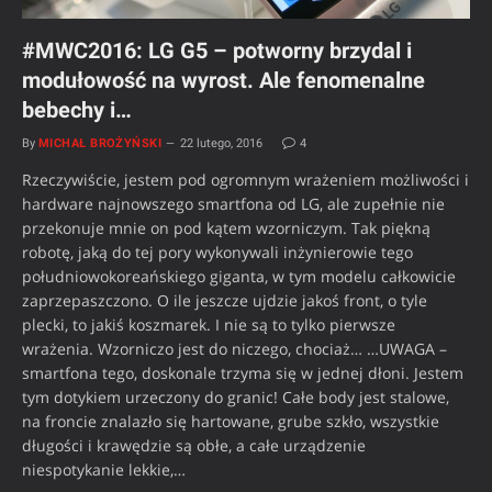
#MWC2016: LG G5 – potworny brzydal i
modułowość na wyrost. Ale fenomenalne
bebechy i…
By
MICHAŁ BROŻYŃSKI
22 lutego, 2016
4
Rzeczywiście, jestem pod ogromnym wrażeniem możliwości i
hardware najnowszego smartfona od LG, ale zupełnie nie
przekonuje mnie on pod kątem wzorniczym. Tak piękną
robotę, jaką do tej pory wykonywali inżynierowie tego
południowokoreańskiego giganta, w tym modelu całkowicie
zaprzepaszczono. O ile jeszcze ujdzie jakoś front, o tyle
plecki, to jakiś koszmarek. I nie są to tylko pierwsze
wrażenia. Wzorniczo jest do niczego, chociaż… …UWAGA –
smartfona tego, doskonale trzyma się w jednej dłoni. Jestem
tym dotykiem urzeczony do granic! Całe body jest stalowe,
na froncie znalazło się hartowane, grube szkło, wszystkie
długości i krawędzie są obłe, a całe urządzenie
niespotykanie lekkie,…