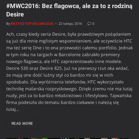
#MWC2016: Bez flagowca, ale za to z rodziną
Desire
By
KRZYSZTOF BOJARCZUK
22 lutego, 2016
0
Ach, czasy kiedy seria Desire, była prawdziwym pożądaniem
są już dla mnie mglistym wspomnieniem, ale oczywiście HTC
ma też serię One i to ona przewodzi całemu portfolio. Jednak
w tym roku na targach w Barcelonie zabrakło premiery
nowego flagowca, ale HTC zaprezentowało inne modele.
Desire 530 oraz Desire 825. Już na pierwszy rzut oka widać,
że mają one dość luźny styl co bardzo mi się w nich
spodobało. Dla wyróżnienia telefonów, HTC wykorzystało
technikę malarska rozpryskowego. Dzięki czemu nie ma tutaj
nudy, jest za to bardzo młodzieżowo i lifestylowo. Tajwańska
firma podeszła do tematu bardzo ciekawie i należą się
tutaj…
READ MORE