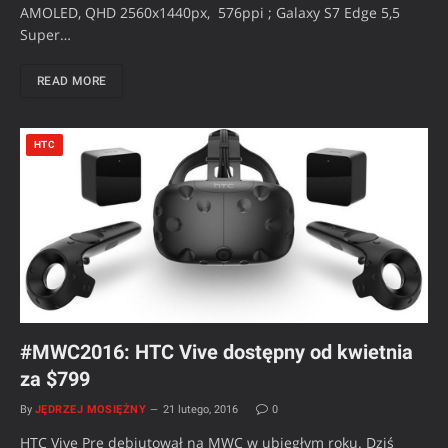
AMOLED, QHD 2560x1440px, 576ppi ; Galaxy S7 Edge 5,5
Super…
READ MORE
HTC
#MWC2016: HTC Vive dostępny od kwietnia
za $799
By
JĘDRZEJ MOSIĘŻNY
21 lutego, 2016
0
HTC Vive Pre debiutował na MWC w ubiegłym roku. Dziś