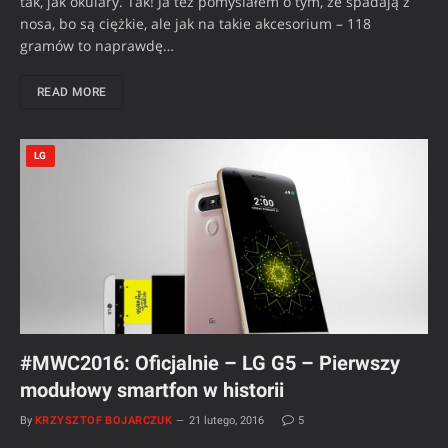
tak, jak okulary. Tak! Ja też pomyślałem o tym, że spadają z
nosa, bo są ciężkie, ale jak na takie akcesorium – 118
gramów to naprawdę…
READ MORE
LG
#MWC2016: Oficjalnie – LG G5 – Pierwszy
modułowy smartfon w historii
By
KRZYSZTOF BOJARCZUK
21 lutego, 2016
5