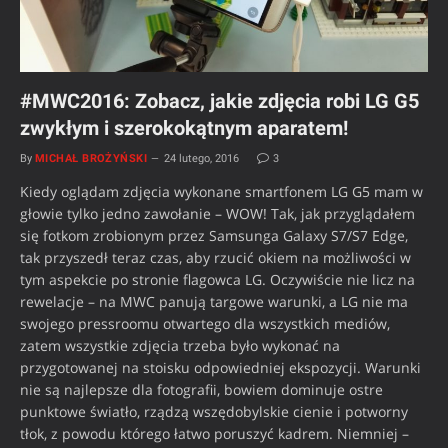
#MWC2016: Zobacz, jakie zdjęcia robi LG G5
zwykłym i szerokokątnym aparatem!
By
MICHAŁ BROŻYŃSKI
24 lutego, 2016
3
Kiedy oglądam zdjęcia wykonane smartfonem LG G5 mam w
głowie tylko jedno zawołanie – WOW! Tak, jak przyglądałem
się fotkom zrobionym przez Samsunga Galaxy S7/S7 Edge,
tak przyszedł teraz czas, aby rzucić okiem na możliwości w
tym aspekcie po stronie flagowca LG. Oczywiście nie licz na
rewelacje – na MWC panują targowe warunki, a LG nie ma
swojego pressroomu otwartego dla wszystkich mediów,
zatem wszystkie zdjęcia trzeba było wykonać na
przygotowanej na stoisku odpowiedniej ekspozycji. Warunki
nie są najlepsze dla fotografii, bowiem dominuje ostre
punktowe światło, rządzą wszędobylskie cienie i potworny
tłok, z powodu którego łatwo poruszyć kadrem. Niemniej –