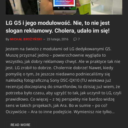
LG G5 i jego modułowość. Nie, to nie jest
slogan reklamowy. Cholera, udało im się!
By
MICHAŁ BROŻYŃSKI
23 lutego, 2016
7
Jestem na świeżo z modułami od LG dedykowanymi G5.
Muszę przyznać jedno – powierzchownie wygląda to
wszystko, jak dobry reklamowy chwyt. Ale w praktyce tak nie
jest. LG zrobił to dobrze. Cholernie dobrze! Nawet, kiedy
pomyślę o tym, że jeszcze niedawno podniecaliśmy się
nakładką fotograficzną Sony DSC-QX10 (TU wiekowa już
recenzja) doczepianą do smartfonów, to dzisiaj już wiem, że
potrzeba było czasu, aby ugryźć to tak, jak uczynił to LG, czyli
prawidłowo. Co więcej – z tej perspekty nie bardzo widzę
sens w takich projekach, jak Ara. Bo w sumie – po co?
Oczywiście – Ara to inne podejście. Wymienisz nie tylko…
READ MORE