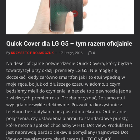
Quick Cover dla LG G5 – tym razem oficjalnie
By
KRZYSZTOF BOJARCZUK
17 lutego, 2016
0
Na deser oficjalne potwierdzenie Quick Covera, który będzie
towarzyszył przy okazji premiery LG G5. Nie mogę się
doczekać, kiedy zarówno smartfon jak i to etui wpadną w
moje ręce, bo już od dłuższego czasu wiadomo, z czym
będziemy mieli do czynienia, a będzie to z pewnością jedna
z większych premier roku. Trzeba przyznać, że samo etui
wygląda niezwykle efektownie. Pozwoli na korzystanie z
telefonu bez dotykania bezpośrednio ekranu. Odbieranie
połączenia, czy ustawienia alarmu to standardowe punkty,
które można spotkać chociażby w HTC Dot View. Produkt HTC
jest naprawdę bardzo ciekawie pomyślany (najnowsze Dot
View opisywałem przy okazji recenzji HTC ONE A9)…