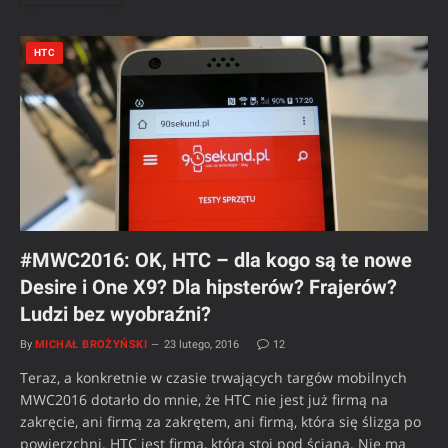
HTC
#MWC2016: OK, HTC – dla kogo są te nowe
Desire i One X9? Dla hipsterów? Frajerów?
Ludzi bez wyobraźni?
By
MICHAŁ BROŻYŃSKI
23 lutego, 2016
12
Teraz, a konkretnie w czasie trwających targów mobilnych
MWC2016 dotarło do mnie, że HTC nie jest już firmą na
zakręcie, ani firmą za zakrętem, ani firmą, która się ślizga po
powierzchni. HTC jest firmą, która stoi pod ścianą. Nie ma