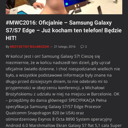
#MWC2016: Oficjalnie – Samsung Galaxy
S7/S7 Edge – Już kocham ten telefon! Będzie
HIT!
By
KRZYSZTOF BOJARCZUK
21 lutego, 2016
2
W końcu! Jest i on! Samsung Galaxy S7! Cieszę się
niezmiernie, że w końcu nadszedł ten dzień, gdy ujrzał
oficjalnie światło dzienne. I choć niespodzianek wielkich nie
było, a wszystkie podstawowe informacje były znane na
długo przed dzisiejszym dniem, to nie odebrało mi to
przyjemności w obejrzeniu konferencji, a Michałowi
Brożyńskiemu z udziału w niej na miejscu w Barcelonie. OK
– przejdźmy do dania głównego! SPECYFIKACJA Pełna
specyfikacja Samsung Galaxy S7/S7 Edge Procesor
Qualcomm Snapdragon 820 (w USA) oraz
ośmiordzeniowy Exynos 8 Octa 8890 System operacyjny
Android 6.0 Marshmallow Ekran Galaxy S7 flat 5,1 cala Super