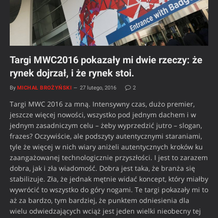
Targi MWC2016 pokazały mi dwie rzeczy: że
rynek dojrzał, i że rynek stoi.
By
MICHAŁ BROŻYŃSKI
27 lutego, 2016
2
Targi MWC 2016 za mną. Intensywny czas, dużo premier,
jeszcze więcej nowości, wszystko pod jednym dachem i w
jednym zasadniczym celu – żeby wyprzedzić jutro – slogan,
frazes? Oczywiście, ale podszyty autentycznymi staraniami,
tyle że więcej w nich wiary aniżeli autentycznych kroków ku
zaangażowanej technologicznie przyszłości. I jest to zarazem
dobra, jak i zła wiadomość. Dobra jest taka, że branża się
stabilizuje. Zła, że jednak mętnie widać koncept, który miałby
wywrócić to wszystko do góry nogami. Te targi pokazały mi to
aż za bardzo, tym bardziej, że punktem odniesienia dla
wielu odwiedzających wciąż jest jeden wielki nieobecny tej