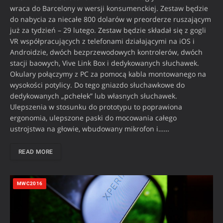
wraca do Barcelony w wersji konsumenckiej. Zestaw będzie
do nabycia za niecałe 800 dolarów w preorderze ruszającym
już za tydzień – 29 lutego. Zestaw będzie składał się z gogli
VR współpracujących z telefonami działającymi na iOS i
Androidzie, dwóch bezprzewodowych kontrolerów, dwóch
stacji baowych, Vive Link Box i dedykowanych słuchawek.
Okulary połączymy z PC za pomocą kabla montowanego na
wysokości potylicy. Do tego gniazdo słuchawkowe do
dedykowanych „pchełek” lub własnych słuchawek.
Ulepszenia w stosunku do prototypu to poprawiona
ergonomia, ulepszone paski do mocowania całego
ustrojstwa na głowie, wbudowany mikrofon i……
READ MORE
MWC2016