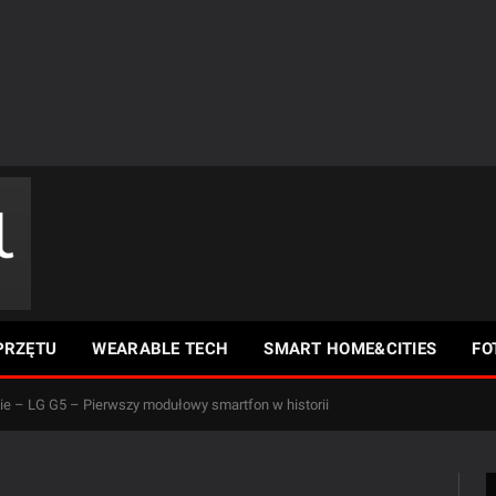
PRZĘTU
WEARABLE TECH
SMART HOME&CITIES
FO
e – LG G5 – Pierwszy modułowy smartfon w historii