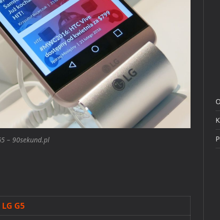
O
K
P
5 – 90sekund.pl
a LG G5