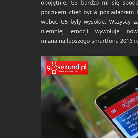
obojętnie, G3 bardzo mi się spodo
poczułem chęć bycia posiadaczem L
wobec G5 były wysokie. Wszyscy za
niemniej emocji wywołuje now
miana najlepszego smartfona 2016 r