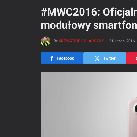
#MWC2016: Oficjaln
modułowy smartfon 
By
KRZYSZTOF BOJARCZUK
21 lutego, 2016
Facebook
Twitter