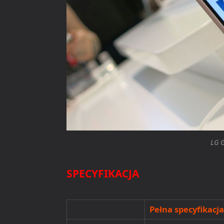
LG G
SPECYFIKACJA
Pełna specyfikacj