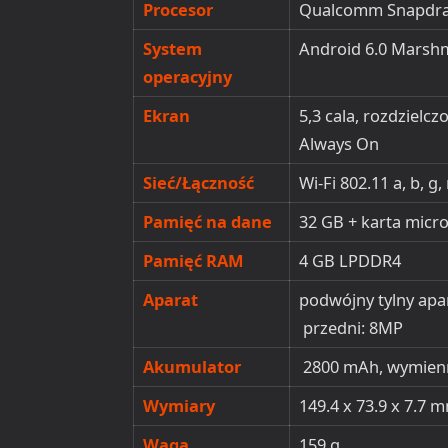
Procesor
Qualcomm Snapdr
System
Android 6.0 Marsh
operacyjny
Ekran
5,3 cala, rozdzielcz
Always On
Sieć/Łączność
Wi-Fi 802.11 a, b, g
Pamięć na dane
32 GB +
karta micr
Pamięć RAM
4 GB LPDDR4
Aparat
podwójny tylny apa
przedni: 8MP
Akumulator
2800 mAh, wymien
Wymiary
149.4 x 73.9 x 7.7 
Waga
159 g