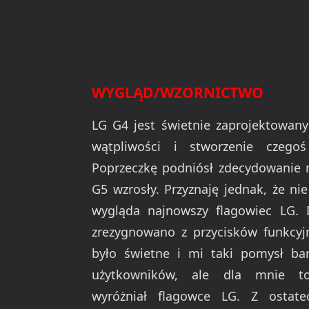
WYGLĄD/WZORNICTWO
LG G4 jest świetnie zaprojektowa
wątpliwości i stworzenie czego
Poprzeczkę podniósł zdecydowanie 
G5 wzrosły. Przyznaję jednak, że ni
wygląda najnowszy flagowiec LG. 
zrezygnowano z przycisków funkcyjn
było świetne i mi taki pomysł bard
użytkowników, ale dla mnie t
wyróżniał flagowce LG. Z ostat