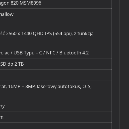
agon 820 MSM8996
mallow
ość 2560 x 1440 QHD IPS (554 ppi), z funkcją
, n, ac / USB Typu – C / NFC / Bluetooth 4.2
oSD do 2 TB
rat, 16MP + 8MP, laserowy autofokus, OIS,
ny
mm