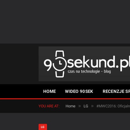
HOME
WIDEO 90SEK
RECENZJE S
»
»
YOU ARE AT:
Home
LG
#MWC2016: Oficjalni
LG