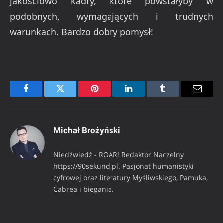
jakościowo kadry, które powstałyby w
podobnych, wymagających i trudnych
warunkach. Bardzo dobry pomysł!
Facebook
Twitter
Pinterest
LinkedIn
Tumblr
Email
Michał Brożyński
Niedźwiedź - ROAR! Redaktor Naczelny
https://90sekund.pl. Pasjonat humanistyki
cyfrowej oraz literatury Myśliwskiego, Pamuka,
Cabrea i biegania.