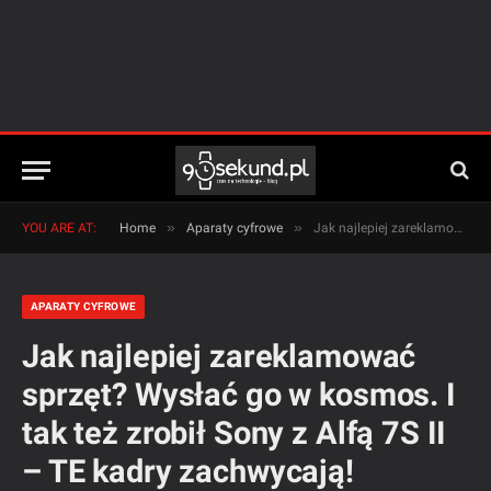
»
»
YOU ARE AT:
Home
Aparaty cyfrowe
Jak najlepiej zareklamować sprzęt? Wysłać go w kosmos. I tak też zrobił Sony z Alfą 7S II – TE kadry zachwycają!
APARATY CYFROWE
Jak najlepiej zareklamować
sprzęt? Wysłać go w kosmos. I
tak też zrobił Sony z Alfą 7S II
– TE kadry zachwycają!