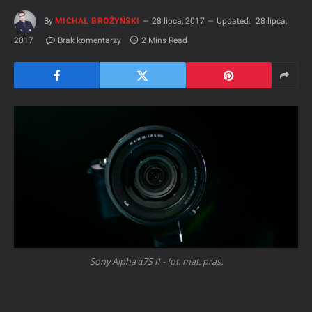
By
MICHAŁ BROŻYŃSKI
28 lipca, 2017
Updated:
28 lipca,
2017
Brak komentarzy
2 Mins Read
Sony Alpha α7S II - fot. mat. pras.