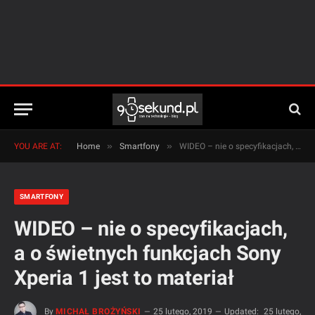
»
»
YOU ARE AT:
Home
Smartfony
WIDEO – nie o specyfikacjach, a o świetnych funkcjach Sony Xperia 1 jest to materiał
SMARTFONY
WIDEO – nie o specyfikacjach,
a o świetnych funkcjach Sony
Xperia 1 jest to materiał
By
MICHAŁ BROŻYŃSKI
25 lutego, 2019
Updated:
25 lutego,