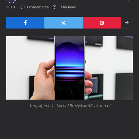
2019
3 komentarze
1 Min Read
Sony Xperia 1 - Michał Brożyński 90sekund.pl