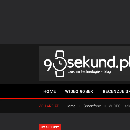
HOME
WIDEO 90SEK
RECENZJE S
»
»
YOU ARE AT:
Home
Smartfony
WIDEO – tak 
SMARTFONY