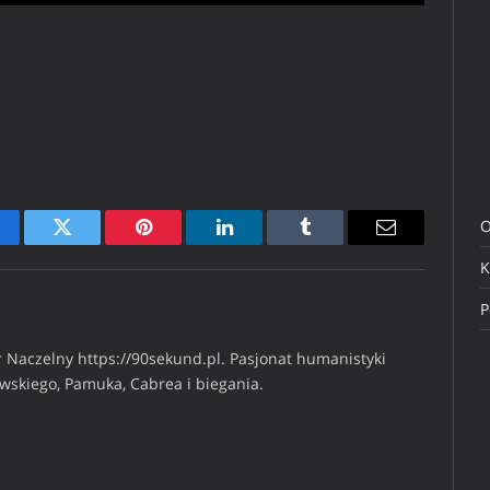
O
cebook
Twitter
Pinterest
LinkedIn
Tumblr
Email
K
P
 Naczelny https://90sekund.pl. Pasjonat humanistyki
iwskiego, Pamuka, Cabrea i biegania.