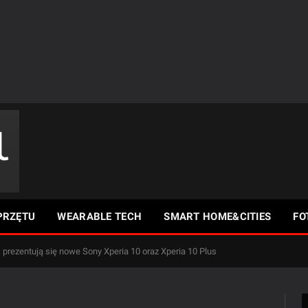
PRZĘTU
WEARABLE TECH
SMART HOME&CITIES
FO
prezentują się nowe Sony Xperia 10 oraz Xperia 10 Plus