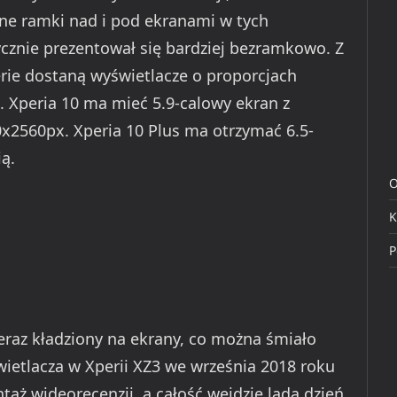
ne ramki nad i pod ekranami w tych
ycznie prezentował się bardziej bezramkowo. Z
rie dostaną wyświetlacze o proporcjach
9. Xperia 10 ma mieć 5.9-calowy ekran z
x2560px. Xperia 10 Plus ma otrzymać 6.5-
ą.
O
K
P
teraz kładziony na ekrany, co można śmiało
ietlacza w Xperii XZ3 we września 2018 roku
aż wideorecenzji, a całość wejdzie lada dzień