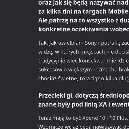
oraz jak się będą nazywać na
za kilka dni na targach Mobil
Ale patrzę na to wszystko z 
konkretne oczekiwania wobec
Tak, jak uwielbiam Sony i potrafię z
widzę, w których miejscach nie doci
tradycyjnie więc konsekwentnie idzie
sukcesów o większym rozmachu brak. 
chociaż świetne, to wciąż o kilka dłu
Przecieki gł. dotyczą średniop
znane były pod linią XA i ewen
Teraz mają to być Xperie 10 i 10 Plus,
Wzorniczo wciąż będą nawiązywać do