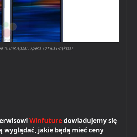
 10 (mniejsza) i Xperia 10 Plus (większa)
serwisowi
Winfuture
dowiadujemy się
dą wyglądać, jakie będą mieć ceny