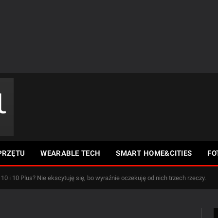
PRZĘTU
WEARABLE TECH
SMART HOME&CITIES
FO
10 i 10 Plus? Nie ekscytuję się, bo wyraźnie oczekuję od nich trzech rzeczy.