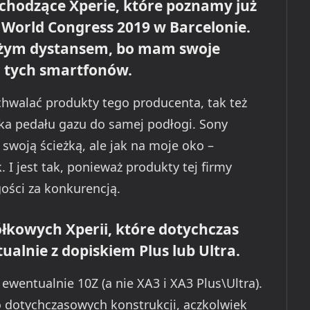
dchodzące Xperie, które poznamy już
e World Congress 2019 w Barcelonie.
dużym dystansem, bo mam swoje
 tych smartfonów.
achwalać produkty tego producenta, tak też
ska pedału gazu do samej podłogi. Sony
 swoją ścieżką, ale jak na moje oko –
I jest tak, ponieważ produkty tej firmy
gości za konkurencją.
ółkowych Xperii, które dotychczas
tualnie z dopiskiem Plus lub Ultra.
 ewentualnie 10Z (a nie XA3 i XA3 Plus\Ultra).
 dotychczasowych konstrukcji, aczkolwiek