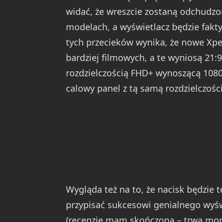
widać, że wreszcie zostaną odchudzo
modelach, a wyświetlacz będzie fakt
tych przecieków wynika, że nowe Xpe
bardziej filmowych, a te wyniosą 21:
rozdzielczością FHD+ wynoszącą 1080
calowy panel z tą samą rozdzielczości
Wygląda też na to, że nacisk będzie 
przypisać sukcesowi genialnego wyśw
(recenzję mam skończoną – trwa mont