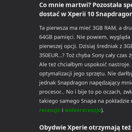
Co mnie martwi? Pozostała s
dostać w Xperii 10 Snapdragon
Ta pierwsza ma mieć 3GB RAM, a dr
64GB pamięci. Nie powiem, wygląda t
pierwszej opcji. Dzisiaj średniak z 
350EUR…? Toż chyba Sony cały czas ż
Ale też chciałbym uspokoić nastroje.
optymalizacji jego sprzętu. Nie darłb
jednak Snapdragon napędzający mniejs
procesor… No i bije to po oczach, z
takiego samego Snapa na pokładzie m
recenzja
i
wideorecenzja
).
Obydwie Xperie otrzymają też