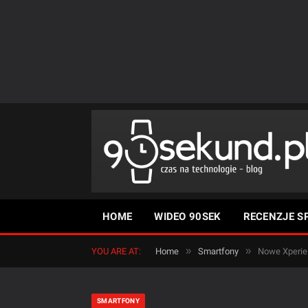
HOME
WIDEO 90SEK
RECENZJE S
»
»
YOU ARE AT:
Home
Smartfony
Nowe Xperie 
SMARTFONY