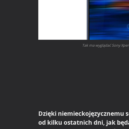
Tak ma wyglądać Sony Xperia
Dzięki niemieckojęzycznemu 
od kilku ostatnich dni, jak bę