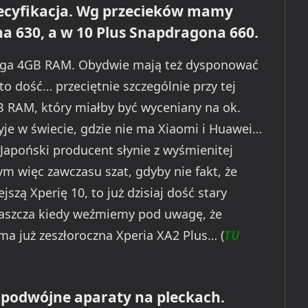
pecyfikacja. Wg przecieków mamy
a 630, a w 10 Plus Snapdragona 660.
uga 4GB RAM. Obydwie mają też dysponować
o dość… przeciętnie szczególnie przy tej
3GB RAM, który miałby być wyceniany na ok.
yje w świecie, gdzie nie ma Xiaomi i Huawei…
 Japoński producent słynie z wyśmienitej
ym więc zawczasu szat, gdyby nie fakt, że
zą Xperię 10, to już dzisiaj dość stary
właszcza kiedy weźmiemy pod uwagę, że
a już zeszłoroczna Xperia XA2 Plus… (
TU
 podwójne aparaty na pleckach.