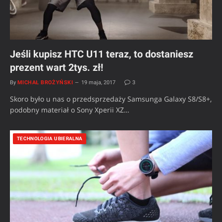
Jeśli kupisz HTC U11 teraz, to dostaniesz
prezent wart 2tys. zł!
By
MICHAŁ BROŻYŃSKI
19 maja, 2017
3
Skoro było u nas o przedsprzedaży Samsunga Galaxy S8/S8+,
podobny materiał o Sony Xperii XZ…
TECHNOLOGIA UBIERALNA