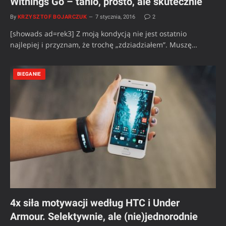
Withings Go – tanio, prosto, ale skutecznie
By
KRZYSZTOF BOJARCZUK
7 stycznia, 2016
2
[showads ad=rek3] Z moją kondycją nie jest ostatnio
najlepiej i przyznam, że trochę „zdziadziałem”. Muszę…
BIEGANIE
4x siła motywacji według HTC i Under
Armour. Selektywnie, ale (nie)jednorodnie