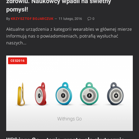
zdrowiu. Naukowcy wpadli na świetny
pomysł!
By
KRZYSZTOF BOJARCZUK
11 lutego, 2016
0
Aktualne urządzenia z kategorii wearables w głównej mierze
informują nas o powiadomieniach, potrafią wysłuchać
naszych…
CES2016