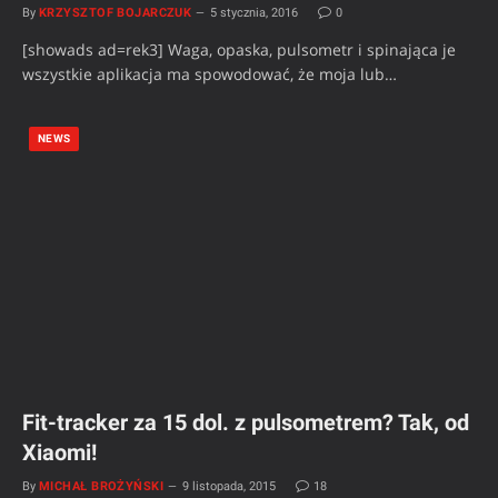
By
KRZYSZTOF BOJARCZUK
5 stycznia, 2016
0
[showads ad=rek3] Waga, opaska, pulsometr i spinająca je
wszystkie aplikacja ma spowodować, że moja lub…
NEWS
Fit-tracker za 15 dol. z pulsometrem? Tak, od
Xiaomi!
By
MICHAŁ BROŻYŃSKI
9 listopada, 2015
18