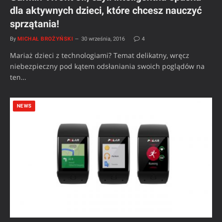
dla aktywnych dzieci, które chcesz nauczyć
sprzątania!
By
MICHAŁ BROŻYŃSKI
30 września, 2016
4
Mariaż dzieci z technologiami? Temat delikatny, wręcz
niebezpieczny pod kątem odsłaniania swoich poglądów na
ten…
NEWS