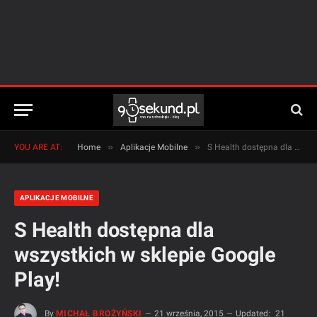
»
»
YOU ARE AT:
Home
Aplikacje Mobilne
S Health dostępna dla wszystkich w sklepie Google Play!
APLIKACJE MOBILNE
S Health dostępna dla
wszystkich w sklepie Google
Play!
By
MICHAŁ BROŻYŃSKI
21 września, 2015
Updated:
21