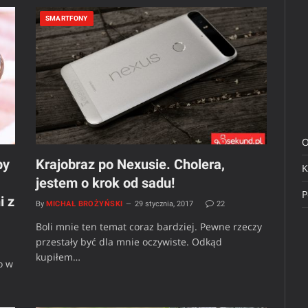
SMARTFONY
O
by
Krajobraz po Nexusie. Cholera,
K
jestem o krok od sadu!
P
i z
By
MICHAŁ BROŻYŃSKI
29 stycznia, 2017
22
Boli mnie ten temat coraz bardziej. Pewne rzeczy
przestały być dla mnie oczywiste. Odkąd
kupiłem…
o w