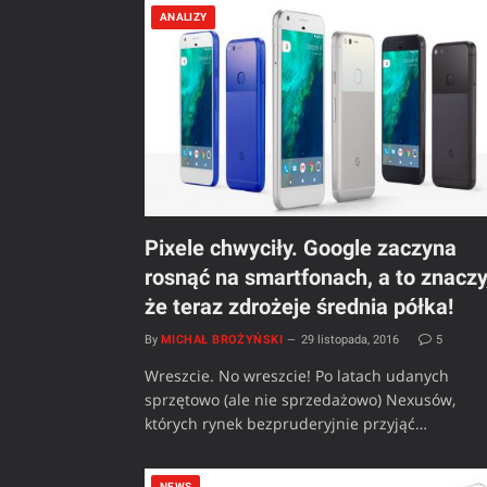
ANALIZY
Pixele chwyciły. Google zaczyna
rosnąć na smartfonach, a to znaczy
że teraz zdrożeje średnia półka!
By
MICHAŁ BROŻYŃSKI
29 listopada, 2016
5
Wreszcie. No wreszcie! Po latach udanych
sprzętowo (ale nie sprzedażowo) Nexusów,
których rynek bezpruderyjnie przyjąć…
NEWS