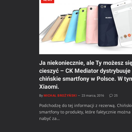
Ja niekoniecznie, ale Ty możesz si
cieszyć – CK Mediator dystrybuuje
chińskie smartfony w Polsce. W ty
Xiaomi.
By
MICHAŁ BROŻYŃSKI
23 marca, 2016
25
Podchodzę do tej informacji z rezerwą. Chiński
smartfony to produkty, które faktycznie można
nabyć za…