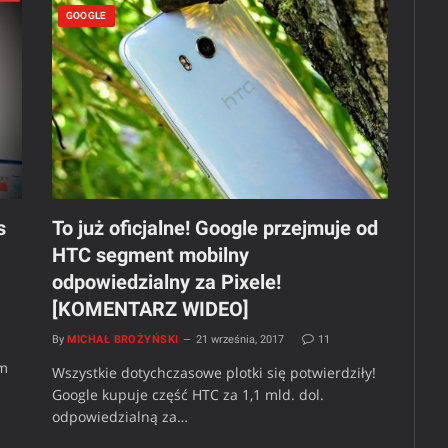
GOOGLE
s
To już oficjalne! Google przejmuje od
HTC segment mobilny
odpowiedzialny za Pixele!
[KOMENTARZ WIDEO]
By
MICHAŁ BROŻYŃSKI
21 września, 2017
11
ym
Wszystkie dotychczasowe plotki się potwierdziły!
Google kupuje część HTC za 1,1 mld. dol.
odpowiedzialną za…