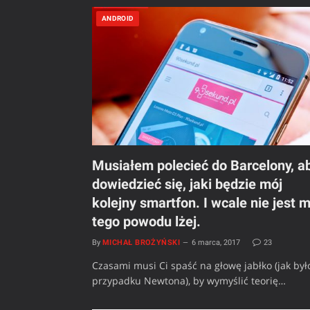
ANDROID
Musiałem polecieć do Barcelony, a
dowiedzieć się, jaki będzie mój
kolejny smartfon. I wcale nie jest m
tego powodu lżej.
By
MICHAŁ BROŻYŃSKI
6 marca, 2017
23
Czasami musi Ci spaść na głowę jabłko (jak był
przypadku Newtona), by wymyślić teorię…