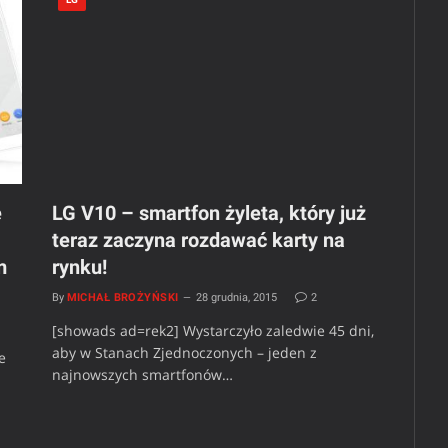
ę
LG V10 – smartfon żyleta, który już
teraz zaczyna rozdawać karty na
m
rynku!
By
MICHAŁ BROŻYŃSKI
28 grudnia, 2015
2
[showads ad=rek2] Wystarczyło zaledwie 45 dni,
aby w Stanach Zjednoczonych – jeden z
e
najnowszych smartfonów…