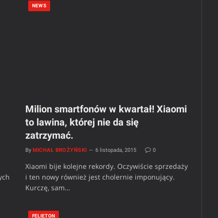
NEWS
Milion smartfonów w kwartał! Xiaomi
to lawina, której nie da się
zatrzymać.
By
MICHAŁ BROŻYŃSKI
6 listopada, 2015
0
Xiaomi bije kolejne rekordy. Oczywiście sprzedaży
ych
i ten nowy również jest cholernie imponujący.
Kurczę, sam…
FELIETON