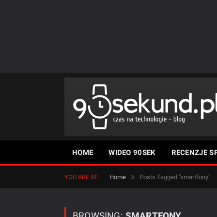
HOME
WIDEO 90SEK
RECENZJE S
»
YOU ARE AT:
Home
Posts Tagged "smartfony"
BROWSING:
SMARTFONY