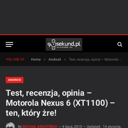
»
»
YOU ARE AT:
Home
Android
Test, recenzja, opinia – Motorola Nexus 6 (XT1100) – ten, który żre!
ANDROID
Test, recenzja, opinia –
Motorola Nexus 6 (XT1100) –
ten, który żre!
By
MICHAŁ BROŻYŃSKI
4 lipca, 2015
Updated:
14 stycznia,