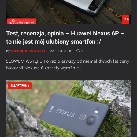
7.6
Test, recenzja, opinia – Huawei Nexus 6P –
to nie jest mój ulubiony smartfon :/
By
MICHAŁ BROŻYŃSKI
22 lipca, 2016
8
SŁOWEM WSTĘPU Po raz pierwszy od niemal dwóch lat ceny
Motoroli Nexusa 6 zaczęły wyraźnie…
SMARTFONY