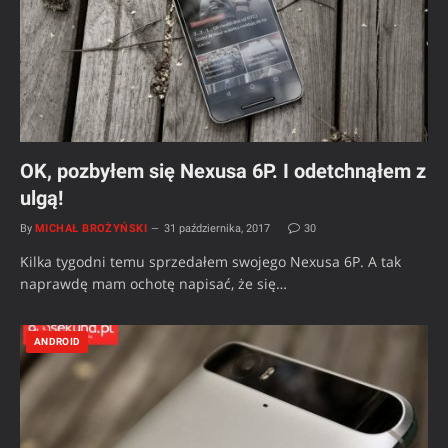
OK, pozbyłem się Nexusa 6P. I odetchnąłem z
ulgą!
By
MICHAŁ BROŻYŃSKI
31 października, 2017
30
Kilka tygodni temu sprzedałem swojego Nexusa 6P. A tak
naprawdę mam ochotę napisać, że się…
ANDROID