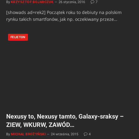
By
KRZYSZTOF BOJARCZUK
26 stycznia, 2016
7
[showads ad=rek2] Początek roku to debiuty na polskim
rynku takich smartfonów, jak np. oczekiwany przeze…
FELIETON
Nexusy to, Nexusy tamto, Galaxy-sraksy –
ZIEW, WKURW, ZAWÓD…
By
MICHAŁ BROŻYŃSKI
24 września, 2015
4