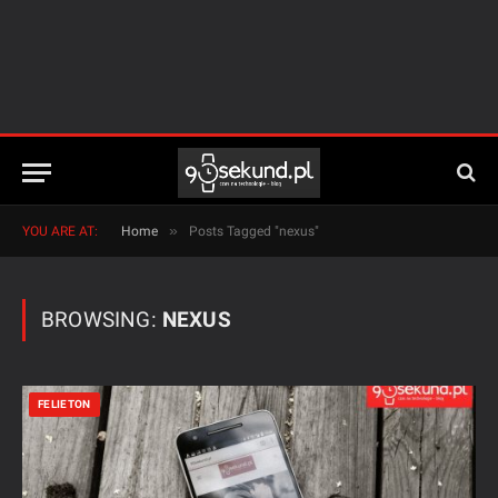
»
YOU ARE AT:
Home
Posts Tagged "nexus"
BROWSING:
NEXUS
FELIETON