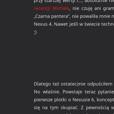
przy starszej wersji i…, absolutnie 
recenzji Michała
, nie czuję ani gra
„Czarna pantera”, nie powaliła mnie n
Nexus 4. Nawet jeśli w świecie tec
;)
Dlatego też ostatecznie odpuściłem
No właśnie. Powstaje teraz pytanie
pierwsze plotki o Nexusie 6, koncep
się na tym skupiać. Z pewnością wi