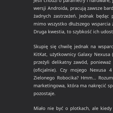
Jeśli chodzi o parametry i hardware,
wersji Androida, pracują zawsze ba
żadnych zastrzeżeń. Jednak będąc 
mimo wszystko dłuższego wsparcia ze 
Druga kwestia, to szybkość ich udostę
Skupię się chwilę jednak na wsparc
KitKat, użytkownicy Galaxy Nexusa 
przeżyli delikatny zawód, ponieważ
(oficjalnie). Czy mojego Nexusa 4
Zielonego Robocika? Hmm… Rozumie
marketingowa, która ma nakręcić sp
pozostaje.
Miało nie być o plotkach, ale kied