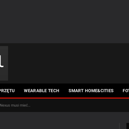
PRZĘTU
WEARABLE TECH
SMART HOME&CITIES
FO
 Nexus musi mieć…