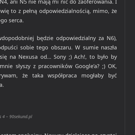
 N4, ani N5 nie mają mi nic do zaoferowania. I
ię to z pełną odpowiedzialnością, mimo, że
ego serca.
wdopodobniej będzie odpowiedzialny za N6),
odpuści sobie tego obszaru. W sumie naszła
się na Nexusa od… Sony ;) Ach!, to było by
 mnie słyszy z pracowników Google’a? ;) OK,
krywam, że taka współpraca mogłaby być
a.
 4 – 90sekund.pl