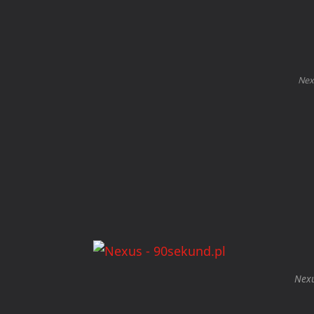
Nex
Nexu