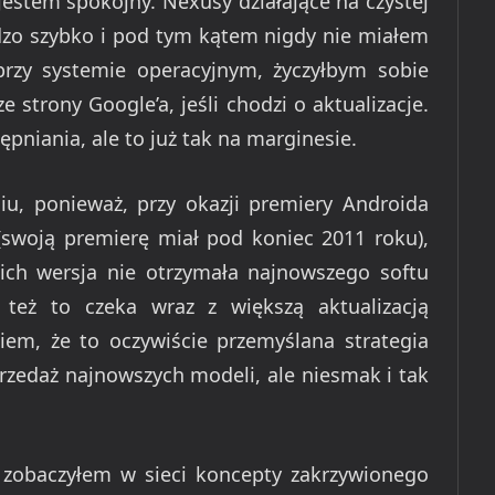
 jestem spokojny. Nexusy działające na czystej
rdzo szybko i pod tym kątem nigdy nie miałem
przy systemie operacyjnym, życzyłbym sobie
strony Google’a, jeśli chodzi o aktualizacje.
pniania, ale to już tak na marginesie.
iu, ponieważ, przy okazji premiery Androida
(swoją premierę miał pod koniec 2011 roku),
 ich wersja nie otrzymała najnowszego softu
 też to czeka wraz z większą aktualizacją
m, że to oczywiście przemyślana strategia
rzedaż najnowszych modeli, ale niesmak i tak
y zobaczyłem w sieci koncepty zakrzywionego