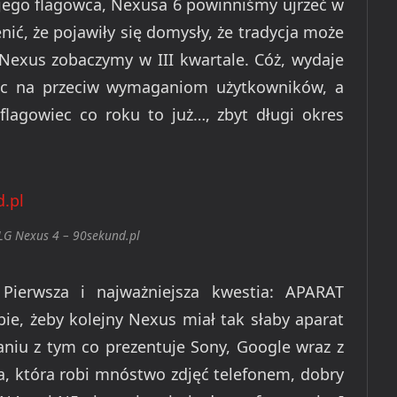
ego flagowca, Nexusa 6 powinniśmy ujrzeć w
nić, że pojawiły się domysły, że tradycja może
 Nexus zobaczymy w III kwartale. Cóż, wydaje
ąc na przeciw wymaganiom użytkowników, a
lagowiec co roku to już…, zbyt długi okres
 LG Nexus 4 – 90sekund.pl
ierwsza i najważniejsza kwestia: APARAT
, żeby kolejny Nexus miał tak słaby aparat
aniu z tym co prezentuje Sony, Google wraz z
a, która robi mnóstwo zdjęć telefonem, dobry