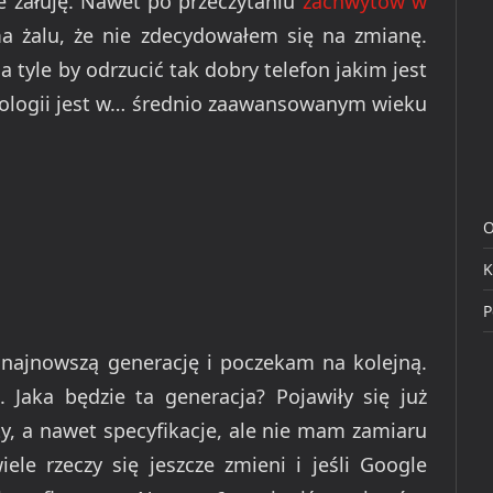
nie żałuję. Nawet po przeczytaniu
zachwytów w
ma żalu, że nie zdecydowałem się na zmianę.
a tyle by odrzucić tak dobry telefon jakim jest
hnologii jest w… średnio zaawansowanym wieku
O
K
P
 najnowszą generację i poczekam na kolejną.
. Jaka będzie ta generacja? Pojawiły się już
ty, a nawet specyfikacje, ale nie mam zamiaru
ele rzeczy się jeszcze zmieni i jeśli Google