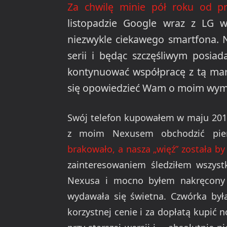
Za chwilę minie pół roku od pr
listopadzie Google wraz z LG w
niezwykle ciekawego smartfona. 
serii i będąc szczęśliwym posia
kontynuować współpracę z tą mark
się opowiedzieć Wam o moim wym
Swój telefon kupowałem w maju 2013
z moim Nexusem obchodzić pier
brakowało, a nasza „więź” została b
zainteresowaniem śledziłem wszyst
Nexusa i mocno byłem nakręcony
wydawała się świetna. Czwórka był
korzystnej cenie i za dopłatą kupić