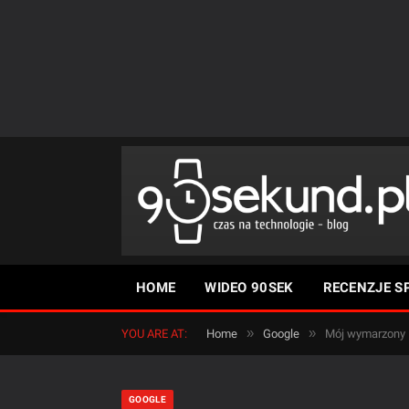
HOME
WIDEO 90SEK
RECENZJE S
»
»
YOU ARE AT:
Home
Google
Mój wymarzony
GOOGLE