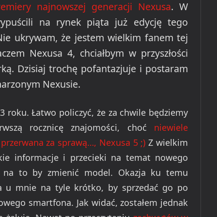
emiery najnowszej generacji Nexusa
. W
ypuścili na rynek piąta już edycję tego
Nie ukrywam, że jestem wielkim fanem tej
daczem Nexusa 4, chciałbym w przyszłości
ą. Dzisiaj trochę pofantazjuje i postaram
arzonym Nexusie.
 roku. Łatwo policzyć, że za chwile będziemy
wszą rocznicę znajomości, choć
niewiele
y przerwana za sprawą…, Nexusa 5 ;)
Z wielkim
kie informacje i przecieki na temat nowego
 na to by zmienić model. Okazja ku temu
a u mnie na tyle krótko, by sprzedać go po
 nowego smartfona. Jak widać, zostałem jednak