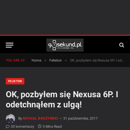
»
»
YOU ARE AT:
Home
Felieton
OK, pozbyłem się Nexusa 6P. I odetchnąłem z ulgą!
FELIETON
OK, pozbyłem się Nexusa 6P. I
odetchnąłem z ulgą!
By
MICHAŁ BROŻYŃSKI
31 października, 2017
30 komentarzy
5 Mins Read