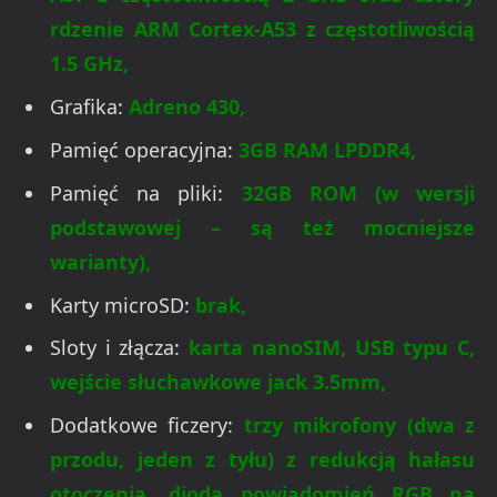
rdzenie ARM Cortex-A53 z częstotliwością
1.5 GHz,
Grafika:
Adreno 430,
Pamięć operacyjna:
3GB RAM LPDDR4,
Pamięć na pliki:
32GB ROM (w wersji
podstawowej – są też mocniejsze
warianty),
Karty microSD:
brak,
Sloty i złącza:
karta nanoSIM, USB typu C,
wejście słuchawkowe jack 3.5mm,
Dodatkowe ficzery:
trzy mikrofony (dwa z
przodu, jeden z tyłu) z redukcją hałasu
otoczenia, dioda powiadomień RGB na