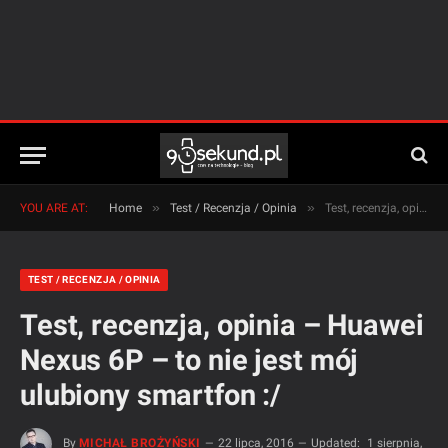
»
»
YOU ARE AT:
Home
Test / Recenzja / Opinia
Test, recenzja, opinia – Huawei Nexus 6P – to nie jest mój ulubiony smartfon :/
TEST / RECENZJA / OPINIA
Test, recenzja, opinia – Huawei
Nexus 6P – to nie jest mój
ulubiony smartfon :/
By
MICHAŁ BROŻYŃSKI
22 lipca, 2016
Updated:
1 sierpnia,