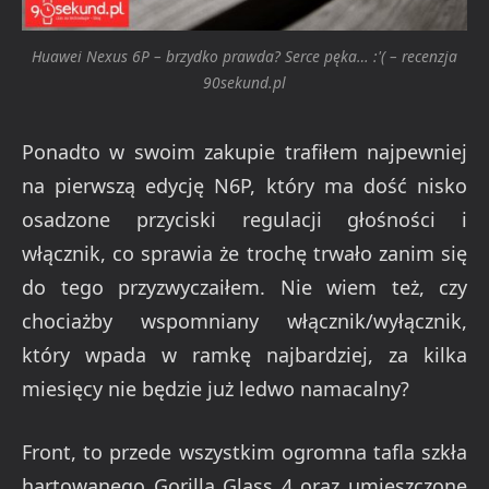
Huawei Nexus 6P – brzydko prawda? Serce pęka… :'( – recenzja
90sekund.pl
Ponadto w swoim zakupie trafiłem najpewniej
na pierwszą edycję N6P, który ma dość nisko
osadzone przyciski regulacji głośności i
włącznik, co sprawia że trochę trwało zanim się
do tego przyzwyczaiłem. Nie wiem też, czy
chociażby wspomniany włącznik/wyłącznik,
który wpada w ramkę najbardziej, za kilka
miesięcy nie będzie już ledwo namacalny?
Front, to przede wszystkim ogromna tafla szkła
hartowanego Gorilla Glass 4 oraz umieszczone