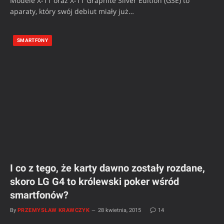
Modele X-T1 oraz X-T1 Graphite Silver Edition (GSE) to
aparaty, który swój debiut miały już…
SMARTFONY
I co z tego, że karty dawno zostały rozdane,
skoro LG G4 to królewski poker wśród
smartfonów?
By
PRZEMYSŁAW KRAWCZYK
28 kwietnia, 2015
14