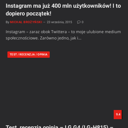
Instagram ma już 400 mln użytkowników! I to
dopiero początek!
By
MICHAŁ BROŻYŃSKI
23 września, 2015
0
Instagram – zaraz obok Twittera – to moje ulubione medium
społecznościowe. Zarówno jedno, jak i…
TEST / RECENZJA / OPINIA
9.4
Test, recenzja opinia – LG G4 (LG-H815) –