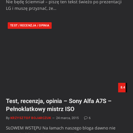
Nie będę ściemniał – piszę ten tekst świeżo po prezentacji
LG i muszę przyznać, że…
TEST / RECENZJA / OPINIA
8.4
Test, recenzja, opinia – Sony Alfa A7S –
Pełnoklatkowy mistrz ISO
By
KRZYSZTOF BOJARCZUK
24 marca, 2015
6
SŁOWEM WSTĘPU Na łamach naszego bloga dawno nie