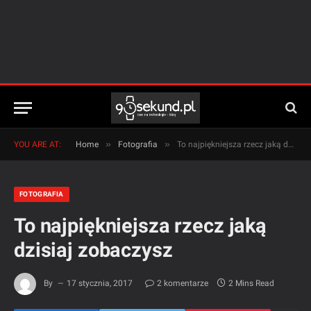
»
»
YOU ARE AT:
Home
Fotografia
To najpiękniejsza rzecz jaką dzisiaj zobaczysz
FOTOGRAFIA
To najpiękniejsza rzecz jaką
dzisiaj zobaczysz
By
17 stycznia, 2017
2 komentarze
2 Mins Read