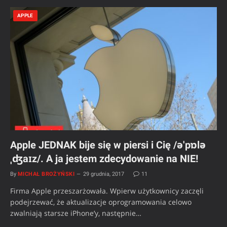
APPLE
Apple JEDNAK bije się w piersi i Cię /əˈpɒlə
ˌʤaɪz/. A ja jestem zdecydowanie na NIE!
By
MICHAŁ BROŻYŃSKI
29 grudnia, 2017
11
Firma Apple przeszarżowała. Wpierw użytkownicy zaczęli
podejrzewać, że aktualizacje oprogramowania celowo
zwalniają starsze iPhone’y, następnie…