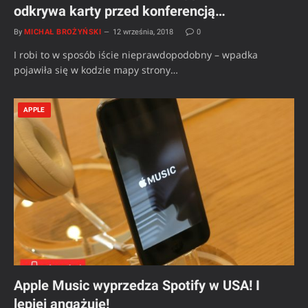
odkrywa karty przed konferencją…
By
MICHAŁ BROŻYŃSKI
12 września, 2018
0
I robi to w sposób iście nieprawdopodobny – wpadka
pojawiła się w kodzie mapy strony…
APPLE
Apple Music wyprzedza Spotify w USA! I
lepiej angażuje!