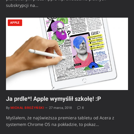
subskrypcji na…
APPLE
Ja prdle*! Apple wymyślił szkołę! :P
By
MICHAŁ BROŻYŃSKI
27 marca, 2018
8
Myślałem, że najświeższa premiera tabletu od Acera z
systemem Chrome OS na pokładzie, to pokaz…