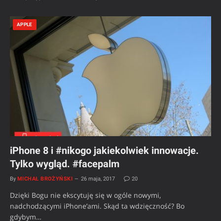
APPLE
iPhone 8 i #nikogo jakiekolwiek innowacje.
Tylko wygląd. #facepalm
By
MICHAŁ BROŻYŃSKI
26 maja, 2017
20
Dzięki Bogu nie ekscytuję się w ogóle nowymi,
nadchodzącymi iPhone’ami. Skąd ta wdzięczność? Bo
gdybym…