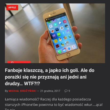
APPLE
Fanboje klaszczą, a japko ich goli. Ale do
porażki się nie przyznają ani jedni ani
drudzy… WTF?!?
By
MICHAŁ BROŻYŃSKI
21 grudnia, 2017
9
Łamiąca wiadomość? Raczej dla każdego posiadacza
starszych iPhone’ów powinna to być wiadomość wkur….ąca!
To nie…