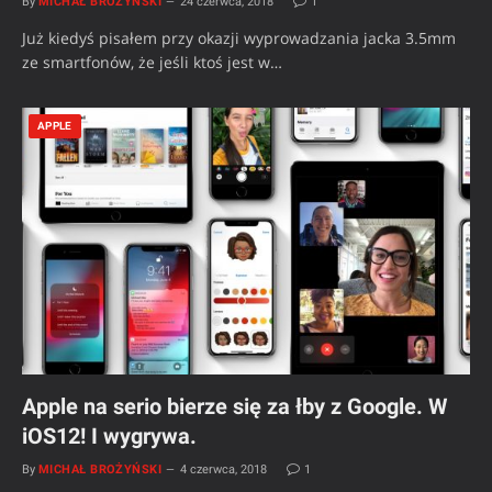
By
MICHAŁ BROŻYŃSKI
24 czerwca, 2018
1
Już kiedyś pisałem przy okazji wyprowadzania jacka 3.5mm
ze smartfonów, że jeśli ktoś jest w…
APPLE
Apple na serio bierze się za łby z Google. W
iOS12! I wygrywa.
By
MICHAŁ BROŻYŃSKI
4 czerwca, 2018
1