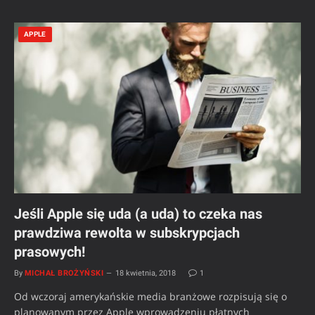
APPLE
Jeśli Apple się uda (a uda) to czeka nas
prawdziwa rewolta w subskrypcjach
prasowych!
By
MICHAŁ BROŻYŃSKI
18 kwietnia, 2018
1
Od wczoraj amerykańskie media branżowe rozpisują się o
planowanym przez Apple wprowadzeniu płatnych