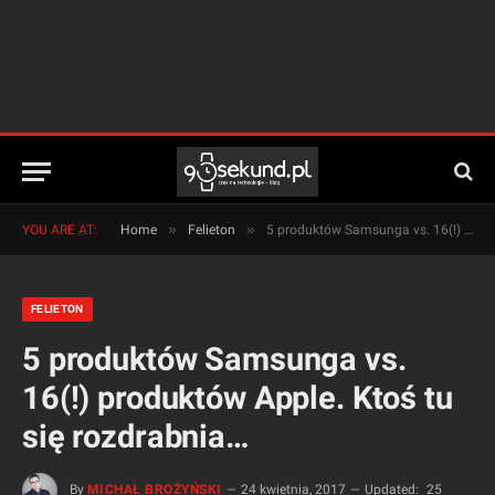
»
»
YOU ARE AT:
Home
Felieton
5 produktów Samsunga vs. 16(!) produktów Apple. Ktoś tu się rozdrabnia…
FELIETON
5 produktów Samsunga vs.
16(!) produktów Apple. Ktoś tu
się rozdrabnia…
By
MICHAŁ BROŻYŃSKI
24 kwietnia, 2017
Updated:
25