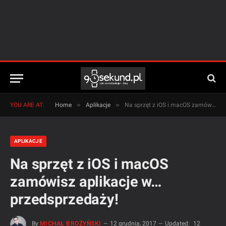
»
»
YOU ARE AT:
Home
Aplikacje
Na sprzęt z iOS i macOS zamówisz aplikacje w… przedsprzedaży!
APLIKACJE
Na sprzęt z iOS i macOS
zamówisz aplikacje w…
przedsprzedaży!
By
MICHAŁ BROŻYŃSKI
12 grudnia, 2017
Updated:
12