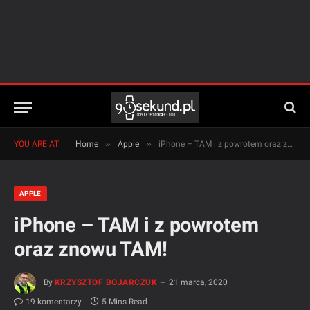
»
»
YOU ARE AT:
Home
Apple
iPhone – TAM i z powrotem oraz znowu TAM!
APPLE
iPhone – TAM i z powrotem
oraz znowu TAM!
By
KRZYSZTOF BOJARCZUK
21 marca, 2020
19 komentarzy
5 Mins Read