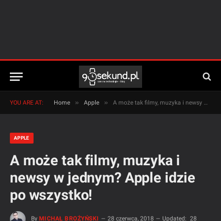
»
»
YOU ARE AT:
Home
Apple
A może tak filmy, muzyka i newsy w jednym? Apple idzie po wszystko!
APPLE
A może tak filmy, muzyka i
newsy w jednym? Apple idzie
po wszystko!
By
MICHAŁ BROŻYŃSKI
28 czerwca, 2018
Updated:
28