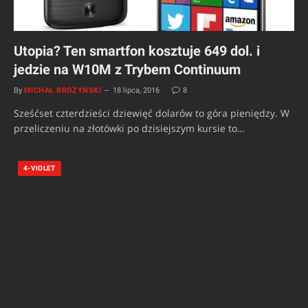
Utopia? Ten smartfon kosztuje 649 dol. i
jedzie na W10M z Trybem Continuum
By
MICHAŁ BROŻYŃSKI
18 lipca, 2016
8
Sześćset czterdzieści dziewięć dolarów to góra pieniędzy. W
przeliczeniu na złotówki po dzisiejszym kursie to…
4-VIOLET