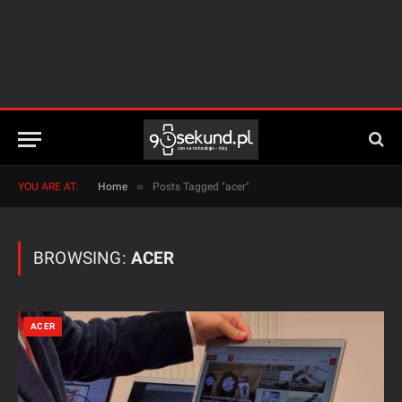
»
YOU ARE AT:
Home
Posts Tagged "acer"
BROWSING:
ACER
ACER