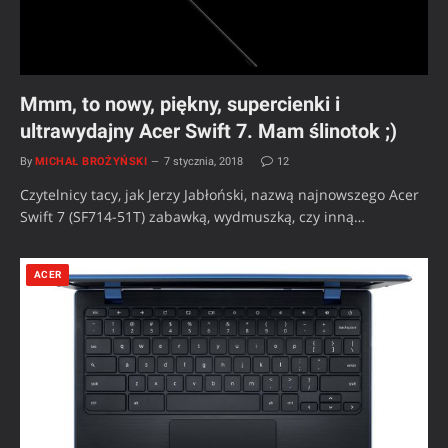
Mmm, to nowy, piękny, supercienki i
ultrawydajny Acer Swift 7. Mam ślinotok ;)
By
MICHAŁ BROŻYŃSKI
7 stycznia, 2018
12
Czytelnicy tacy, jak Jerzy Jabłoński, nazwą najnowszego Acer
Swift 7 (SF714-51T) zabawką, wydmuszką, czy inną…
ACER