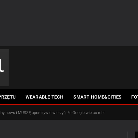
PRZĘTU
WEARABLE TECH
SMART HOME&CITIES
FO
alny news i MUSZĘ uporczywie wierzyć, że Google wie co robi!