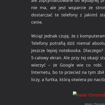
ale zoptymalizowane do wydajnej pra
nie ma, ale jest wsparcie ze stro
dostarczać te telefony z jakimś 
cenie.
Wciąż jednak czuję, że z komputerami
Telefony potrafią dziś niemal absol
jeszcze lepiej notebooka. Dlaczego? 
5-calowy ekran. Ale przy tej okazji 
wierzyć – że Google wie co robi
Internetu, bo to przecież na tym zbił
liczy, a furtka, którą otwiera po naci
Haier Chromeb