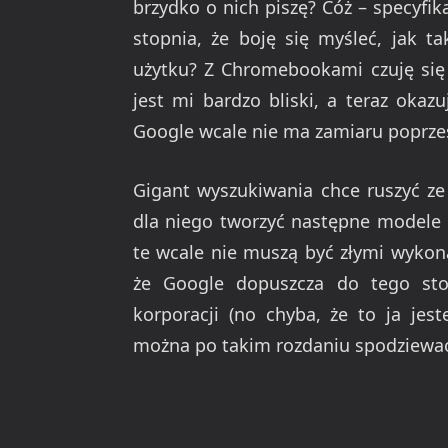
brzydko o nich piszę? Cóż – specyfi
stopnia, że boję się myśleć, jak t
użytku? Z Chromebookami czuję si
jest mi bardzo bliski, a teraz oka
Google wcale nie ma zamiaru poprze
Gigant wyszukiwania chce ruszyć ze
dla niego tworzyć następne modele
te wcale nie muszą być złymi wykon
że Google dopuszcza do tego sto
korporacji (no chyba, że to ja jes
można po takim rozdaniu spodziewa