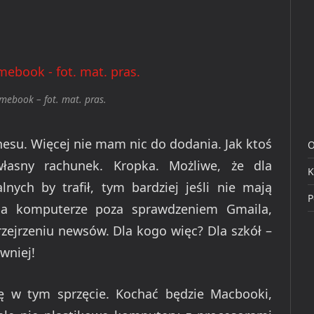
mebook – fot. mat. pras.
znesu. Więcej nie mam nic do dodania. Jak ktoś
O
łasny rachunek. Kropka. Możliwe, że dla
K
nych by trafił, tym bardziej jeśli nie mają
P
na komputerze poza sprawdzeniem Gmaila,
zejrzeniu newsów. Dla kogo więc? Dla szkół –
ywniej!
ię w tym sprzęcie. Kochać będzie Macbooki,