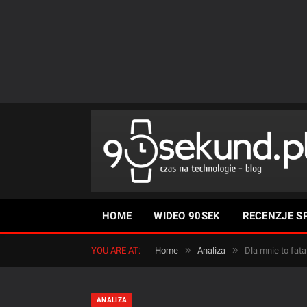
HOME
WIDEO 90SEK
RECENZJE S
»
»
YOU ARE AT:
Home
Analiza
Dla mnie to fat
ANALIZA