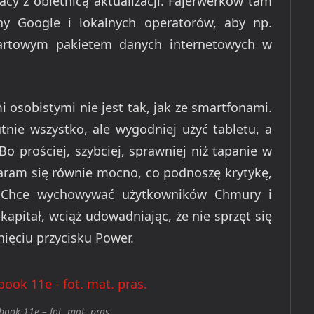
cy z obietnicą aktualizacji. Fajerwerków tam
ny Google i lokalnych operatorów, aby np.
startowym pakietem danych internetowych w
 osobistymi nie jest tak, jak ze smartfonami.
utnie wszystko, ale wygodniej użyć tabletu, a
Bo prościej, szybciej, sprawniej niż tapanie w
staram się równie mocno, co podnoszę krytykę,
. Chce wychowywać użytkowników Chmury i
 kapitał, wciąż udowadniając, że nie sprzęt się
śnięciu przycisku Power.
ook 11e – fot. mat. pras.