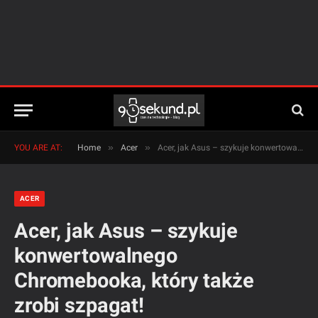
»
»
YOU ARE AT:
Home
Acer
Acer, jak Asus – szykuje konwertowalnego Chromebooka, który także zrobi szpagat!
ACER
Acer, jak Asus – szykuje
konwertowalnego
Chromebooka, który także
zrobi szpagat!