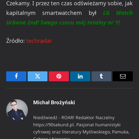
Czekamy. I przez ten czas odświeżamy sobie, jak
kapitalnym smartwatchem był
LG Watch
Urbane 2nd! Swego czasu mój totalny nr 1!
Źródło:
techradar
Facebook
Twitter
Pinterest
LinkedIn
Tumblr
Email
Michał Brożyński
Niedźwiedź - ROAR! Redaktor Naczelny
https://90sekund.pl. Pasjonat humanistyki
cyfrowej oraz literatury Myśliwskiego, Pamuka,
Cabrea i biegania.