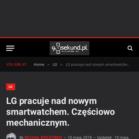
»
»
YOU ARE AT:
Home
LG
LG pracuje nad nowym smartwatchem. Częściowo mechanicznym.
LG
LG pracuje nad nowym
smartwatchem. Częściowo
mechanicznym.
By
MICHAŁ BROŻYŃSKI
10 maja, 2018
Updated:
10 maja,