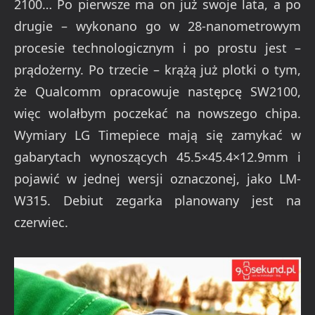
2100… Po pierwsze ma on już swoje lata, a po
drugie – wykonano go w 28-nanometrowym
procesie technologicznym i po prostu jest –
prądożerny. Po trzecie – krążą już plotki o tym,
że Qualcomm opracowuje następcę SW2100,
więc wolałbym poczekać na nowszego chipa.
Wymiary LG Timepiece mają się zamykać w
gabarytach wynoszących 45.5×45.4×12.9mm i
pojawić w jednej wersji oznaczonej, jako LM-
W315. Debiut zegarka planowany jest na
czerwiec.