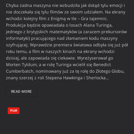
Chyba żadna maszyna nie wzbudziła jak dotąd tylu emocji i
nie doczekała się tylu filmów ze swoim udziałem. Na ekrany
wchodzi kolejny film z Enigmą w tle – Gra tajemnic.
Produkcja będzie opowiadała o losach Alana Turinga,
jednego z brytyjskich matematyków (a zarazem prekursorów
informatyki) pracującego nad złamaniem kodu maszyny
szyfrującej. Wprawdzie premiera światowa odbyła się już pół
roku temu, a film w naszych kinach na ekrany wchodzi
dzisiaj, ale zapowiada się ciekawie. Wyreżyserował go
Morten Tyldum, a w rolę Turinga wcielił się Benedict
Cumberbatch, nominowany już za tę rolę do Złotego Globu,
znany szerzej z roli Stepena Hawkinga i Sherlocka…
READ MORE
FILM