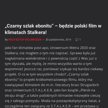
„Czarny szlak ebonitu” – będzie polski film w
klimatach Stalkera!
By
KRZYSZTOF BOJARCZUK
20 października, 2014
1
Jako fan klimatów post-apo, Uniwersum Metra 2033 oraz
Stalkera, nie mogłem o tym nie napisać. Sprawa była już
nagłaśniana wielokrotnie i z pewnością część z Was już o
tym słyszała, ale myślę, że mimo wszystko warto o tym
wspomnieć jeszcze raz, ponieważ szykuje się bardzo ciekawy
projekt. O co w tym wszystkim chodzi? „Czarny szlak
ebonitu” to projekt krótkometrażowego filmu, który ma
nawiązywać klimatem do m.in. literatury braci Strugackich
oraz Uniwersum S.T.A.L.K.E.R. Jako fan książki „Piknik na
skraju drogi”, a także podobnych klimatów niezwykle cieszę
się z takiego pomysłu. Moda na postapokaliptyczny świat, a
szczególnie ten związany ze S.T.A.L.K.E.R – em przeżywa u