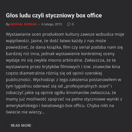
Głos ludu czyli styczniowy box office
By
MICHAŁ NOWAK
6 lutego, 2015
0
Wystawianie ocen produktom kultury zawsze wzbudza moje
wątpliwości. Jasne, że dość łatwo każdy z nas może
powiedzieć, że dana książka, film czy serial podoba nam się
bardziej niż inna, jednak wystawienie konkretnej oceny
wydaje mi się zwykle mocno arbitralne. Zwłaszcza, że te
wystawiane przez krytyków filmowych i tzw. znawców kina
często diametralnie różnią się od opinii szerokiej
publiczności. Wychodząc z tego założenia postanowiłem w
tym tygodniu oderwać się od „profesjonalnych ocen” i
zobaczyć jakie są opinie ogółu kinomanów zwłaszcza, że
mamy już możliwość spojrzeć na pełne styczniowe wyniki z
amerykańskiego i światowego box officu. Chyba nikt na
świecie nie wierzy…
READ MORE