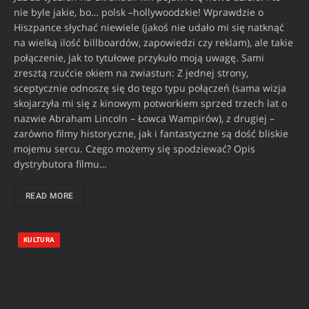
nie byle jakie, bo… polsk –hollywoodzkie! Wprawdzie o
Hiszpance słychać niewiele (jakoś nie udało mi się natknąć
na wielką ilość billboardów, zapowiedzi czy reklam), ale takie
połączenie, jak to tytułowe przykuło moją uwagę. Sami
zresztą rzućcie okiem na zwiastun: Z jednej strony,
sceptycznie odnoszę się do tego typu połączeń (sama wizja
skojarzyła mi się z kinowym potworkiem sprzed trzech lat o
nazwie Abraham Lincoln – Łowca Wampirów), z drugiej –
zarówno filmy historyczne, jak i fantastyczne są dość bliskie
mojemu sercu. Czego możemy się spodziewać? Opis
dystrybutora filmu…
READ MORE
KULTURA