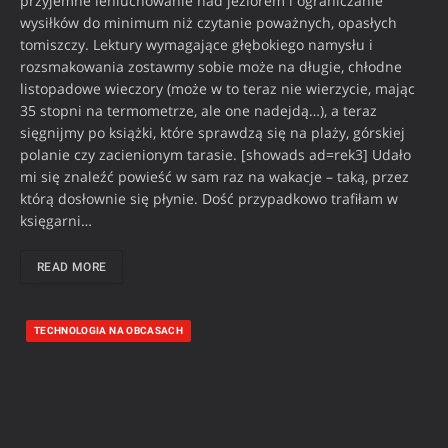
przyjemne leniuchowanie nad jeziorem i ograniczanie
wysiłków do minimum niż czytanie poważnych, opasłych
tomiszczy. Lektury wymagające głębokiego namysłu i
rozsmakowania zostawmy sobie może na długie, chłodne
listopadowe wieczory (może w to teraz nie wierzycie, mając
35 stopni na termometrze, ale one nadejdą…), a teraz
sięgnijmy po książki, które sprawdzą się na plaży, górskiej
polanie czy zacienionym tarasie. [showads ad=rek3] Udało
mi się znaleźć powieść w sam raz na wakacje – taką, przez
którą dosłownie się płynie. Dość przypadkowo trafiłam w
księgarni…
READ MORE
TECHNOLOGIA NA OBCASACH