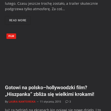
lutego. Czasu jeszcze trochę zostało, a trailer skutecznie
podgrzewa tylko atmosferę. Za coś…
READ MORE
FILM
Gotowi na polsko–hollywoodzki film?
„Hiszpanka” zbliża się wielkimi krokami!
By
LAURA KANTORSKA
11 stycznia, 2015
3
Już za tydzień na ekranach kin pojawi się nowe dzieło. I to