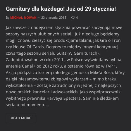
Garnitury dla każdego! Już od 29 stycznia!
By
MICHAŁ NOWAK
23 stycznia, 2015
4
Jak zawsze z nadejściem stycznia powracać zaczynają nowe
sezony naszych ulubionych seriali. Już niedługo będziemy
mogli znowu cieszyć się produkcjami takimi, jak Gra o Tron
czy House Of Cards. Dotyczy to między innymi kontynuacji
czwartego sezonu serialu Suits (W Garniturach).
Zadebiutował on w roku 2011., w Polsce wyświetlany był na
antenie Canal+ od 2012 roku, a ostatnio również w TVP 1.
Akcja podąża za karierą młodego geniusza Mike’a Rosa, który
dzięki niesamowitemu zbiegowi wydarzeń – mimo braku
wykształcenia – zostaje zatrudniony w jednej z najlepszych
nowojorskich kancelarii adwokackich, jako współpracownik
wybitnego prawnika Harveya Spectera. Sam nie śledziłem
serialu od momentu…
READ MORE