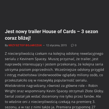
Jest nowy trailer House of Cards – 3 sezon
coraz bliżej!
By
KRZYSZTOF BOJARCZUK
12 stycznia, 2015
0
Z niecierpliwością czekam na kolejną odsłonę rewelacyjnego
serialu z Kevinem Spacey. Muszę przyznać, że trailer, jest
naprawdę interesujący i jestem przekonany, że kolejna seria
utrzyma poziom poprzednich. Wcześniejsze odsłony przygód
i intryg małżeństwa Underwoodów oglądały miliony osób, co
przekształciło się w niezwykłą popularność serialu.
Wielokrotnie nagradzany, również za główne role – Robin
Wright oraz wspomniany Kevin Spacey otrzymali Złote Globy.
Serial został jak widać doceniony nie tylko przez fanów. Ale
to właśnie oni z niecierpliwością czekają na premierę 3.
sezonu, a w raz z nimi także ja. Premiera przypomnę 27