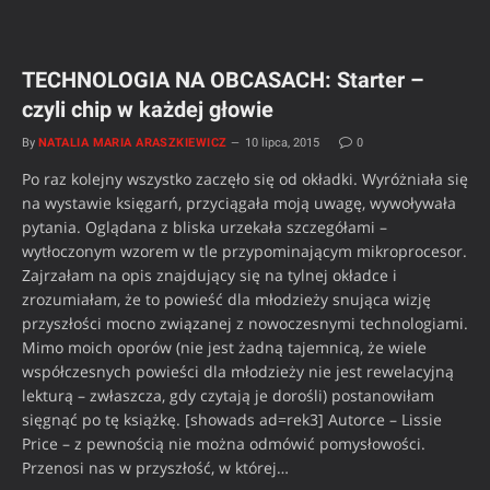
TECHNOLOGIA NA OBCASACH: Starter –
czyli chip w każdej głowie
By
NATALIA MARIA ARASZKIEWICZ
10 lipca, 2015
0
Po raz kolejny wszystko zaczęło się od okładki. Wyróżniała się
na wystawie księgarń, przyciągała moją uwagę, wywoływała
pytania. Oglądana z bliska urzekała szczegółami –
wytłoczonym wzorem w tle przypominającym mikroprocesor.
Zajrzałam na opis znajdujący się na tylnej okładce i
zrozumiałam, że to powieść dla młodzieży snująca wizję
przyszłości mocno związanej z nowoczesnymi technologiami.
Mimo moich oporów (nie jest żadną tajemnicą, że wiele
współczesnych powieści dla młodzieży nie jest rewelacyjną
lekturą – zwłaszcza, gdy czytają je dorośli) postanowiłam
sięgnąć po tę książkę. [showads ad=rek3] Autorce – Lissie
Price – z pewnością nie można odmówić pomysłowości.
Przenosi nas w przyszłość, w której…