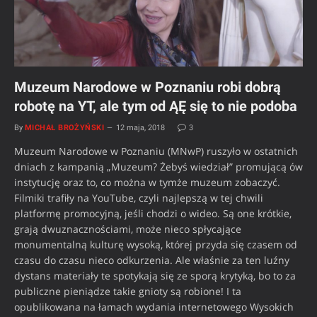
Muzeum Narodowe w Poznaniu robi dobrą
robotę na YT, ale tym od ĄĘ się to nie podoba
By
MICHAŁ BROŻYŃSKI
12 maja, 2018
3
Muzeum Narodowe w Poznaniu (MNwP) ruszyło w ostatnich
dniach z kampanią „Muzeum? Żebyś wiedział” promującą ów
instytucję oraz to, co można w tymże muzeum zobaczyć.
Filmiki trafiły na YouTube, czyli najlepszą w tej chwili
platformę promocyjną, jeśli chodzi o wideo. Są one krótkie,
grają dwuznacznościami, może nieco spłycające
monumentalną kulturę wysoką, której przyda się czasem od
czasu do czasu nieco odkurzenia. Ale właśnie za ten luźny
dystans materiały te spotykają się ze sporą krytyką, bo to za
publiczne pieniądze takie gnioty są robione! I ta
opublikowana na łamach wydania internetowego Wysokich