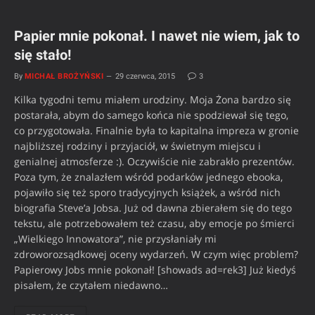
Papier mnie pokonał. I nawet nie wiem, jak to
się stało!
By
MICHAŁ BROŻYŃSKI
29 czerwca, 2015
3
Kilka tygodni temu miałem urodziny. Moja Żona bardzo się
postarała, abym do samego końca nie spodziewał się tego,
co przygotowała. Finalnie była to kapitalna impreza w gronie
najbliższej rodziny i przyjaciół, w świetnym miejscu i
genialnej atmosferze :). Oczywiście nie zabrakło prezentów.
Poza tym, że znalazłem wśród podarków jednego ebooka,
pojawiło się też sporo tradycyjnych książek, a wśród nich
biografia Steve’a Jobsa. Już od dawna zbierałem się do tego
tekstu, ale potrzebowałem też czasu, aby emocje po śmierci
„Wielkiego Innowatora”, nie przysłaniały mi
zdroworozsądkowej oceny wydarzeń. W czym więc problem?
Papierowy Jobs mnie pokonał! [showads ad=rek3] Już kiedyś
pisałem, że czytałem niedawno…