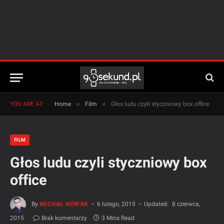
»
»
YOU ARE AT:
Home
Film
Głos ludu czyli styczniowy box office
FILM
Głos ludu czyli styczniowy box
office
By
MICHAŁ NOWAK
6 lutego, 2015
Updated:
8 czerwca,
2015
Brak komentarzy
3 Mins Read