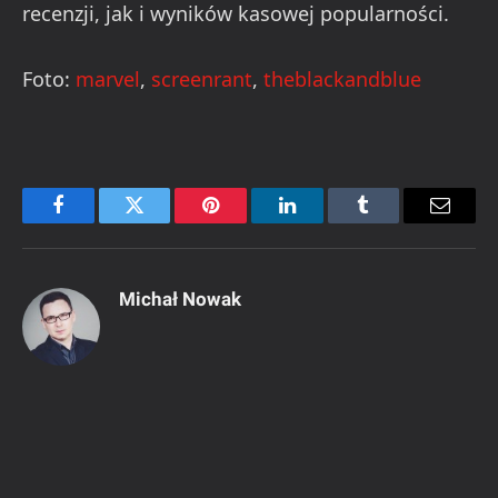
recenzji, jak i wyników kasowej popularności.
Foto:
marvel
,
screenrant
,
theblackandblue
Facebook
Twitter
Pinterest
LinkedIn
Tumblr
Email
Michał Nowak