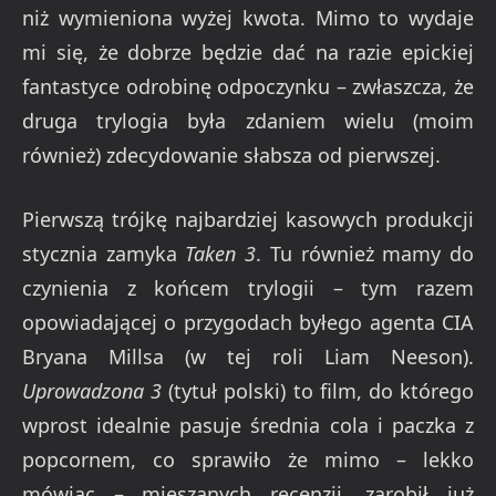
niż wymieniona wyżej kwota. Mimo to wydaje
mi się, że dobrze będzie dać na razie epickiej
fantastyce odrobinę odpoczynku – zwłaszcza, że
druga trylogia była zdaniem wielu (moim
również) zdecydowanie słabsza od pierwszej.
Pierwszą trójkę najbardziej kasowych produkcji
stycznia zamyka
Taken 3
. Tu również mamy do
czynienia z końcem trylogii – tym razem
opowiadającej o przygodach byłego agenta CIA
Bryana Millsa (w tej roli Liam Neeson).
Uprowadzona 3
(tytuł polski) to film, do którego
wprost idealnie pasuje średnia cola i paczka z
popcornem, co sprawiło że mimo – lekko
mówiąc – mieszanych recenzji, zarobił już