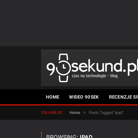
HOME
WIDEO 90SEK
RECENZJE S
»
YOU ARE AT:
Home
Posts Tagged "ipad"
BROWSING:
IPAD