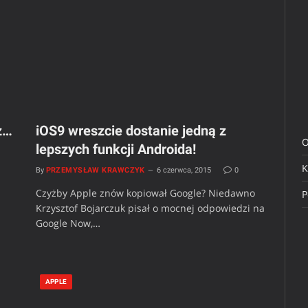
z…
iOS9 wreszcie dostanie jedną z
O
lepszych funkcji Androida!
K
By
PRZEMYSŁAW KRAWCZYK
6 czerwca, 2015
0
Czyżby Apple znów kopiował Google? Niedawno
P
Krzysztof Bojarczuk pisał o mocnej odpowiedzi na
Google Now,…
APPLE