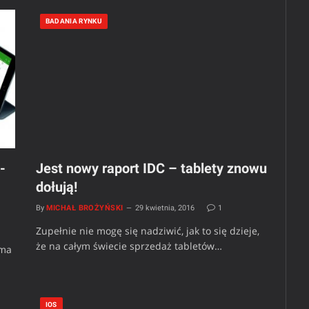
BADANIA RYNKU
-
Jest nowy raport IDC – tablety znowu
dołują!
By
MICHAŁ BROŻYŃSKI
29 kwietnia, 2016
1
Zupełnie nie mogę się nadziwić, jak to się dzieje,
że na całym świecie sprzedaż tabletów…
 ma
IOS