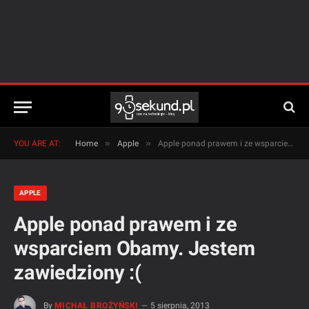
»
»
YOU ARE AT:
Home
Apple
Apple ponad prawem i ze wsparciem Obamy. Jestem zawiedziony :(
APPLE
Apple ponad prawem i ze
wsparciem Obamy. Jestem
zawiedziony :(
By
MICHAŁ BROŻYŃSKI
5 sierpnia, 2013