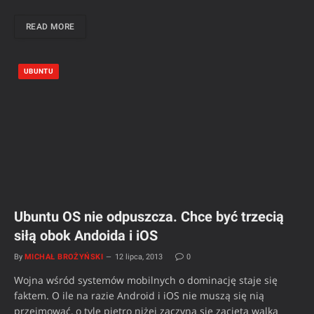
READ MORE
UBUNTU
Ubuntu OS nie odpuszcza. Chce być trzecią
siłą obok Andoida i iOS
By
MICHAŁ BROŻYŃSKI
12 lipca, 2013
0
Wojna wśród systemów mobilnych o dominację staje się
faktem. O ile na razie Android i iOS nie muszą się nią
przejmować, o tyle piętro niżej zaczyna się zacięta walka