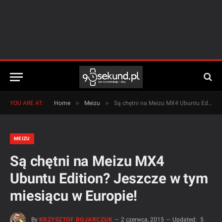
»
»
YOU ARE AT:
Home
Meizu
Są chętni na Meizu MX4 Ubuntu Edition? Jeszcze w tym miesiącu w Europie!
MEIZU
Są chętni na Meizu MX4
Ubuntu Edition? Jeszcze w tym
miesiącu w Europie!
By
KRZYSZTOF BOJARCZUK
2 czerwca, 2015
Updated:
5