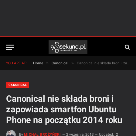
»
»
YOU ARE AT:
Home
Canonical
Canonical nie składa broni i zapowiada smartfon Ubuntu Phone na początku 2014 roku
CANONICAL
Canonical nie składa broni i
zapowiada smartfon Ubuntu
Phone na początku 2014 roku
By
MICHAŁ BROŻYŃSKI
2 września, 2013
Updated:
2