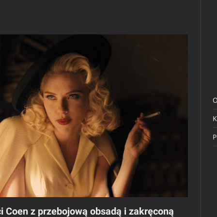
O
K
P
i Coen z przebojową obsadą i zakręconą