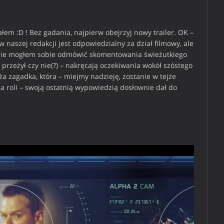
łem :D ! Bez gadania, najpierw obejrzyj nowy trailer. OK –
naszej redakcji jest odpowiedzialny za dział filmowy, ale
, nie mogłem sobie odmówić skomentowania świeżutkiego
 przeżył czy nie(?) – nakręcają oczekiwania wokół szóstego
ża zagadka, która – miejmy nadzieję, zostanie w tejże
ca roli – swoją ostatnią wypowiedzią dosłownie dał do