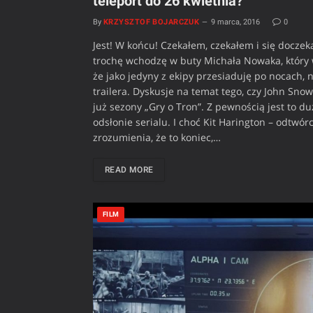
teleport do 26 kwietnia?
By
KRZYSZTOF BOJARCZUK
9 marca, 2016
0
Jest! W końcu! Czekałem, czekałem i się doczeka
trochę wchodzę w buty Michała Nowaka, który w 
że jako jedyny z ekipy przesiaduję po nocach
trailera. Dyskusje na temat tego, czy John Snow
już sezony „Gry o Tron”. Z pewnością jest to du
odsłonie serialu. I choć Kit Harington – odtwór
zrozumienia, że to koniec,…
READ MORE
FILM