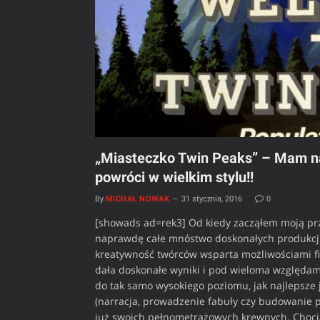
„Miasteczko Twin Peaks” – Mam na
powróci w wielkim stylu!!
By
MICHAŁ NOWAK
31 stycznia, 2016
0
[showads ad=rek3] Od kiedy zacząłem moją pr
naprawdę całe mnóstwo doskonałych produkcji te
kreatywność twórców wsparta możliwościami f
dała doskonałe wyniki i pod wieloma względami
do tak samo wysokiego poziomu, jak najlepsze 
(narracja, prowadzenie fabuły czy budowanie po
już swoich pełnometrażowych krewnych. Chocia