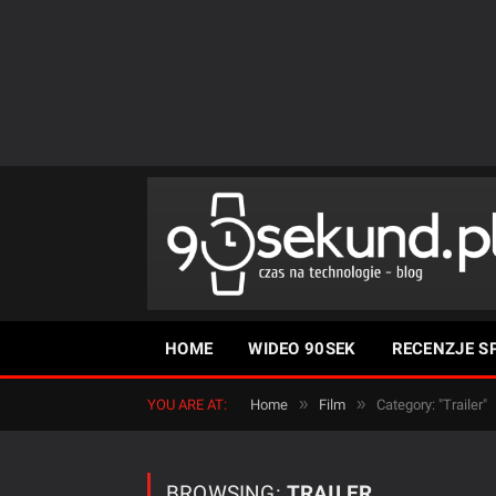
HOME
WIDEO 90SEK
RECENZJE S
»
»
YOU ARE AT:
Home
Film
Category: "Trailer"
BROWSING:
TRAILER