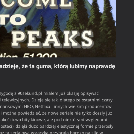
dzieję, że ta guma, którą lubimy naprawdę
zygodę z 90sekund.pl miałem już okazję opisywać
lewizyjnych. Dzieje się tak, dlatego że ostatnimi czasy
inansowymi HBO, Netflixa i innych wielkim producentów
 można powiedzieć, że nowe seriale nie tylko doszły już
jakościowo hity kinowe, ale pod niektórymi względami
staci), dzięki dużo bardziej elastycznej formie przerosły
ż ta serialowa gorączka przybrała bardzo na sile w