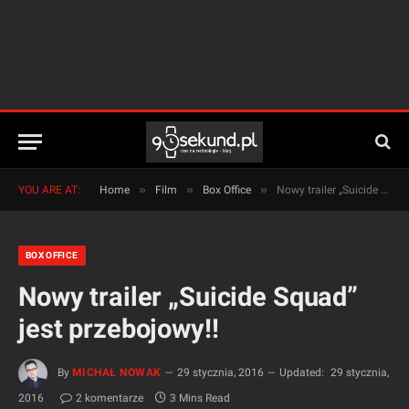
»
»
»
YOU ARE AT:
Home
Film
Box Office
Nowy trailer „Suicide Squad” jest przebojowy!!
BOX OFFICE
Nowy trailer „Suicide Squad”
jest przebojowy!!
By
MICHAŁ NOWAK
29 stycznia, 2016
Updated:
29 stycznia,
2016
2 komentarze
3 Mins Read