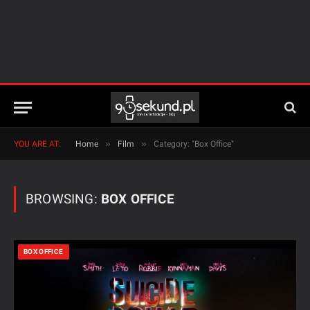
»
»
YOU ARE AT:
Home
Film
Category: "Box Office"
BROWSING:
BOX OFFICE
BOX OFFICE