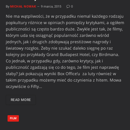
By
MICHAŁ NOWAK
9 marca, 2015
0
Nie ma wątpliwości, że w przypadku niemal każdego rodzaju
popkultury różnice w opiniach pomiędzy krytykami, a ogółem
publiczności są często bardzo duże. Zwykle jest tak, że filmy,
którym uda się osiągnąć popularność zarówno wśród
jednych, jak i drugich zdobywają prestiżowe nagrody i
światowy rozgłos. Żeby nie szukać daleko sięgnę po raz
kolejny po przykłady Grand Budapest Hotel, czy Birdmana.
Co jednak, w przypadku gdy, zarówno krytycy, jak i
publiczność zgadzają się co do tego, że film jest naprawdę
słaby? Jak pokazują wyniki Box Office’u za luty również w
takim przypadku możemy mieć do czynienia z hitem. Mowa
oczywiście o Fifty…
READ MORE
FILM