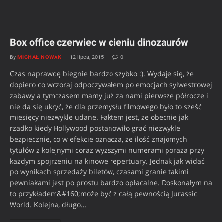
Box office czerwiec w cieniu dinozaurów
By
MICHAŁ NOWAK
12 lipca, 2015
0
Czas naprawdę biegnie bardzo szybko :). Wydaje się, że
dopiero co wczoraj odpoczywałem po emocjach sylwestrowej
zabawy a tymczasem mamy już za nami pierwsze półrocze i
nie da się ukryć, że dla przemysłu filmowego było to sześć
miesięcy niezwykle udane. Faktem jest, że obecnie jak
rzadko kiedy Hollywood postanowiło grać niezwykle
bezpiecznie, co w efekcie oznacza, że ilość znajomych
tytułów z kolejnymi coraz wyższymi numerami poraża przy
każdym spojrzeniu na kinowe repertuary. Jednak jak widać
po wynikach sprzedaży biletów, czasami granie takimi
pewniakami jest po prostu bardzo opłacalne. Doskonałym na
to przykładem&#160;może być z całą pewnością Jurassic
World. Kolejna, długo…