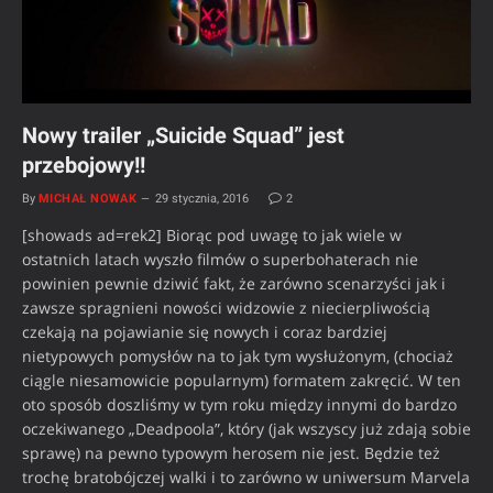
Nowy trailer „Suicide Squad” jest
przebojowy!!
By
MICHAŁ NOWAK
29 stycznia, 2016
2
[showads ad=rek2] Biorąc pod uwagę to jak wiele w
ostatnich latach wyszło filmów o superbohaterach nie
powinien pewnie dziwić fakt, że zarówno scenarzyści jak i
zawsze spragnieni nowości widzowie z niecierpliwością
czekają na pojawianie się nowych i coraz bardziej
nietypowych pomysłów na to jak tym wysłużonym, (chociaż
ciągle niesamowicie popularnym) formatem zakręcić. W ten
oto sposób doszliśmy w tym roku między innymi do bardzo
oczekiwanego „Deadpoola”, który (jak wszyscy już zdają sobie
sprawę) na pewno typowym herosem nie jest. Będzie też
trochę bratobójczej walki i to zarówno w uniwersum Marvela