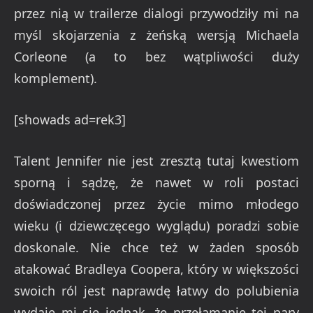
przez nią w trailerze dialogi przywodziły mi na
myśl skojarzenia z żeńską wersją Michaela
Corleone (a to bez wątpliwości duży
komplement).
[showads ad=rek3]
Talent Jennifer nie jest zresztą tutaj kwestiom
sporną i sądzę, że nawet w roli postaci
doświadczonej przez życie mimo młodego
wieku (i dziewczęcego wyglądu) poradzi sobie
doskonale. Nie chce też w żaden sposób
atakować Bradleya Coopera, który w większości
swoich ról jest naprawdę łatwy do polubienia
wydaje mi się jednak, że przełamanie tej pary