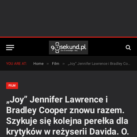
»
»
YOU ARE AT:
Home
Film
„Joy” Jennifer Lawrence i Bradley Cooper znowu razem. Szykuje się kolejna perełka dla krytyków w reżyserii Davida. O. Russela.
FILM
„Joy” Jennifer Lawrence i
Bradley Cooper znowu razem.
Szykuje się kolejna perełka dla
krytyków w reżyserii Davida. O.