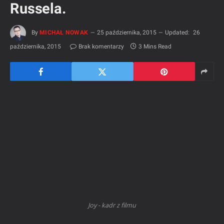
Russela.
By
MICHAŁ NOWAK
25 października, 2015
Updated:
26
października, 2015
Brak komentarzy
3 Mins Read
Joy - kadr z filmu