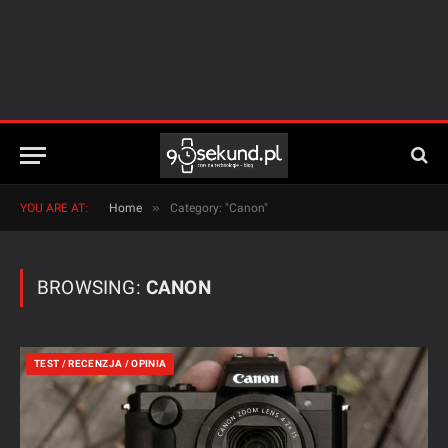
»
YOU ARE AT:
Home
Category: "Canon"
BROWSING:
CANON
TEST / RECENZJA / OPINIA