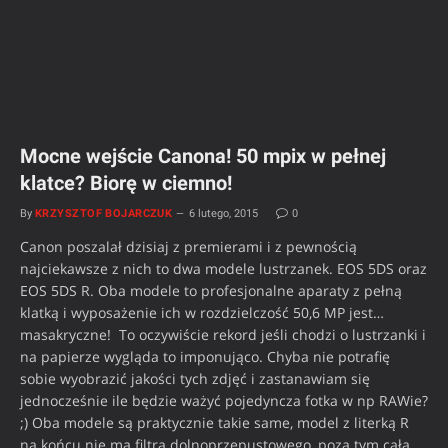
Mocne wejście Canona! 50 mpix w pełnej
klatce? Biorę w ciemno!
By
KRZYSZTOF BOJARCZUK
6 lutego, 2015
0
Canon poszalał dzisiaj z premierami i z pewnością
najciekawsze z nich to dwa modele lustrzanek. EOS 5DS oraz
EOS 5DS R. Oba modele to profesjonalne aparaty z pełną
klatką i wyposażenie ich w rozdzielczość 50,6 MP jest…
masakryczne! To oczywiście rekord jeśli chodzi o lustrzanki i
na papierze wygląda to imponująco. Chyba nie potrafię
sobie wyobrazić jakości tych zdjęć i zastanawiam się
jednocześnie ile będzie ważyć pojedyncza fotka w np RAWie?
;) Oba modele są praktycznie takie same, model z literką R
na końcu nie ma filtra dolnoprzepustowego, poza tym cała