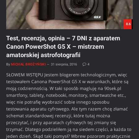
8.6
Test, recenzja, opinia – 7 DNI z aparatem
Canon PowerShot G5 X – mistrzem
amatorskiej astrofotografii
By
MICHAŁ BROŻYŃSKI
31 sierpnia, 2016
4
SŁOWEM WSTĘPU Jestem blogerem technologicznym, więc
testowałem Canona PowerShot G5 X w warunkach, które są
moją codziennością. W taki sposób magluję na 90sek.pl
smartfony, tablety, notebooki, monitory, smartwatche etc.,
więc nie potrafię wyobrazić sobie innego sposobu
testowania aparatu cyfrowego. Ale tym razem chcę złamać
schemat standardowej recenzji, które tutaj można
przeczytać, i przy aparatach cyfrowych tej zmiany się
trzymać. Dlatego podzieliłem ją na siedem części, a każda to
jeden dzień. Skąd taki pomysł? Wbrew pozorom praktycznie