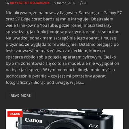
By
KRZYSZTOF BOJARCZUK
9 marca, 2016
3
Nie ukrywam, że najnowszy flagowiec Samsunga – Galaxy S7
oraz S7 Edge coraz bardziej mnie intryguje. Obejrzałem
wiele filmików na YouTube, gdzie różnej maści testerzy
sprawdzają, jak funkcjonuje w praktyce koreański smartfon.
Na uwadze jednak mam szczególnie jego aparat. I muszę
przyznać, że wygląda to rewelacyjnie. Ostatnio biegając po
lesie zauważyłem małżeństwo z dzieckiem, które na
spacerze robiło sobie zdjęcia aparatem cyfrowym. Ciężko
było mi zorientować się co to za model, ale nie wyglądał on
na byle jaki sprzęt. W tym momencie tknęła mnie myśl, a
jednocześnie pytanie – czy jest mi potrzebny aparat
fotograficzny? Biorąc pod uwagę, w jaki…
READ MORE
CANON