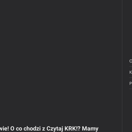
O
K
P
ie! O co chodzi z Czytaj KRK!? Mamy