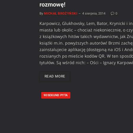
rozmowę!
By
MICHAŁ BROŻYŃSKI
4 sierpnia, 2014
0
Karpowicz, Glukhovsky, Lem, Bator, Krynicki i in
miasta lub okolic – chociaż niekoniecznie, o 
z książkowych hitów takich wydawnictw, jak Zn
książki m.in. powyższych autorów! Brzmi zachęc
zainstalujecie aplikację (dostępną na iOS i And
rozsianych po mieście kodów QR. W ten sposó
tytułów. Są wśród nich: – Ości – Ignacy Karpowi
READ MORE
90SEKUND PYTA