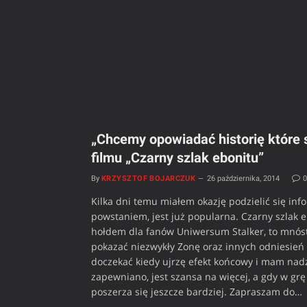
„Chcemy opowiadać historię które 
filmu „Czarny szlak ebonitu”
By
KRZYSZTOF BOJARCZUK
26 października, 2014
Kilka dni temu miałem okazję podzielić się inf
powstaniem, jest już popularna. Czarny szlak eb
hołdem dla fanów Uniwersum Stalker, to mnóst
pokazać niezwykły Zonę oraz innych odniesień t
doczekać kiedy ujrzę efekt końcowy i mam nadzi
zapewniano, jest szansa na więcej, a gdy w g
poszerza się jeszcze bardziej. Zapraszam do…