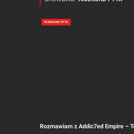
90SEKUND PYTA
Rozmawiam z Addic7ed Empire – To