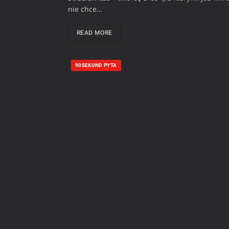
nie chce…
READ MORE
90SEKUND PYTA