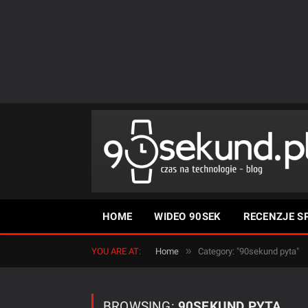
HOME
WIDEO 90SEK
RECENZJE S
»
YOU ARE AT:
Home
Category: "90sekund pyta"
BROWSING:
90SEKUND PYTA