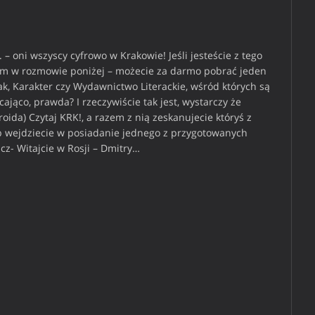
. – oni wszyscy cyfrowo w Krakowie! Jeśli jesteście z tego
czym w rozmowie poniżej – możecie za darmo pobrać jeden
ak, Karakter czy Wydawnictwo Literackie, wśród których są
ająco, prawda? I rzeczywiście tak jest, wystarczy że
roida) Czytaj KRK!, a razem z nią zeskanujecie któryś z
b wejdziecie w posiadanie jednego z przygotowanych
cz- Witajcie w Rosji – Dmitry…