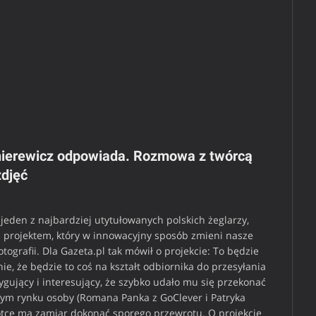
nierewicz odpowiada. Rozmowa z twórcą
zdjęć
jeden z najbardziej utytułowanych polskich żeglarzy,
z projektem, który w innowacyjny sposób zmieni nasze
ografii. Dla Gazeta.pl tak mówił o projekcie: To będzie
e, że będzie to coś na kształt odbiornika do przesyłania
rygujący i interesujący, że szybko udało mu się przekonać
ym rynku osoby (Romana Panka z GoClever i Patryka
krótce ma zamiar dokonać sporego przewrotu. O projekcie