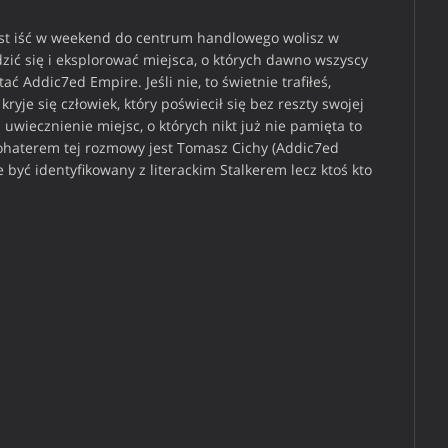
iast iść w weekend do centrum handlowego wolisz w
zić się i eksplorować miejsca, o których dawno wszyscy
ać Addic7ed Empire. Jeśli nie, to świetnie trafiłeś,
e się człowiek, który poświecił się bez reszty swojej
 uwiecznienie miejsc, o których nikt już nie pamięta to
Bohaterem tej rozmowy jest Tomasz Cichy (Addic7ed
e być identyfikowany z literackim Stalkerem lecz ktoś kto