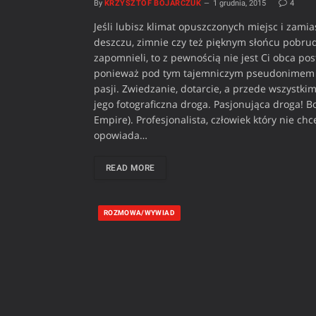
By
KRZYSZTOF BOJARCZUK
1 grudnia, 2015
4
Jeśli lubisz klimat opuszczonych miejsc i zam
deszczu, zimnie czy też pięknym słońcu pobrud
zapomnieli, to z pewnością nie jest Ci obca post
ponieważ pod tym tajemniczym pseudonimem kryj
pasji. Zwiedzanie, dotarcie, a przede wszystkim
jego fotograficzna droga. Pasjonująca droga! 
Empire). Profesjonalista, człowiek który nie chc
opowiada…
READ MORE
ROZMOWA/WYWIAD