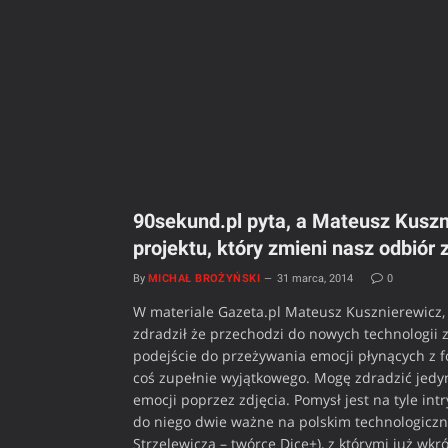
90sekund.pl pyta, a Mateusz Kusz
projektu, który zmieni nasz odbiór 
By
MICHAŁ BROŻYŃSKI
31 marca, 2014
0
W materiale Gazeta.pl Mateusz Kusznierewicz, 
zdradził że przechodzi do nowych technologii 
podejście do przeżywania emocji płynących z fot
coś zupełnie wyjątkowego. Mogę zdradzić jedyni
emocji poprzez zdjęcia. Pomysł jest na tyle int
do niego dwie ważne na polskim technologiczn
Strzelewicza – twórcę Dice+), z którymi już w