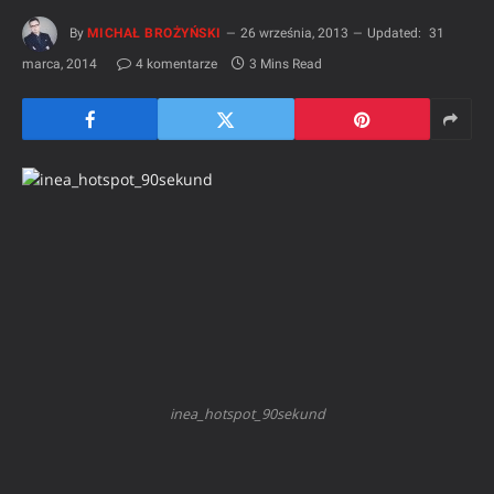
By
MICHAŁ BROŻYŃSKI
26 września, 2013
Updated:
31
marca, 2014
4 komentarze
3 Mins Read
inea_hotspot_90sekund