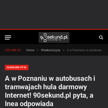
»
»
YOU ARE AT:
Home
90sekund pyta
A w Poznaniu w autobusach i tramwajach hula darmowy Internet! 90sekund.pl pyta, a Inea odpowiada
90SEKUND PYTA
A w Poznaniu w autobusach i
tramwajach hula darmowy
Internet! 90sekund.pl pyta, a
Inea odpowiada