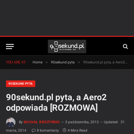
»
»
YOU ARE AT:
Home
90sekund pyta
90sekund.pl pyta, a Aero2 odpowiada [ROZMOWA]
90SEKUND PYTA
90sekund.pl pyta, a Aero2
odpowiada [ROZMOWA]
By
MICHAŁ BROŻYŃSKI
3 października, 2013
Updated:
31
marca, 2014
8 komentarzy
4 Mins Read