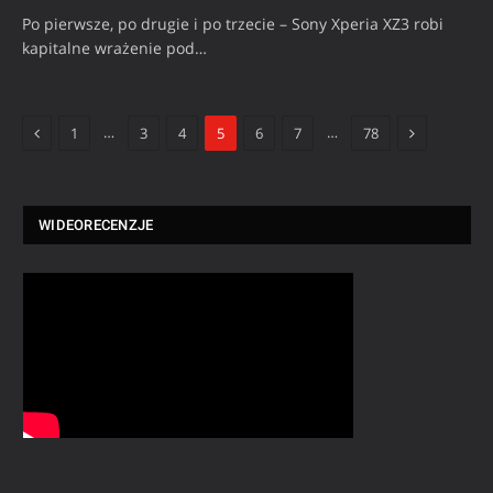
Po pierwsze, po drugie i po trzecie – Sony Xperia XZ3 robi
kapitalne wrażenie pod…
Previous
Next
…
…
1
3
4
5
6
7
78
WIDEORECENZJE