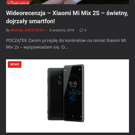
Wideorecenzja – Xiaomi Mi Mix 2S – świetny,
dojrzały smartfon!
By
MICHAŁ BROŻYŃSKI
8 września, 2018
0
POCZĄTEK Zanim przejdę do konkretów na temat Xiaomi Mi
Mix 2s – wyspowiadam się. O…
NEWS