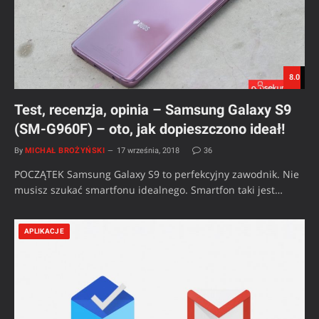
8.0
Test, recenzja, opinia – Samsung Galaxy S9
(SM-G960F) – oto, jak dopieszczono ideał!
By
MICHAŁ BROŻYŃSKI
17 września, 2018
36
POCZĄTEK Samsung Galaxy S9 to perfekcyjny zawodnik. Nie
musisz szukać smartfonu idealnego. Smartfon taki jest…
APLIKACJE