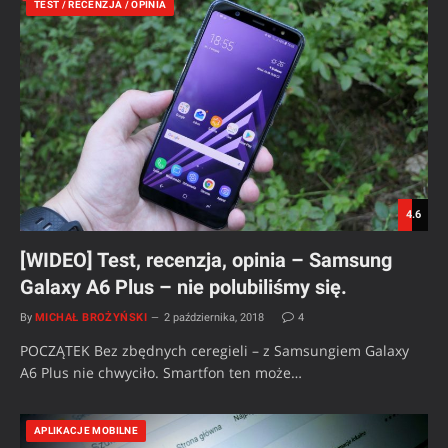
TEST / RECENZJA / OPINIA
4.6
[WIDEO] Test, recenzja, opinia – Samsung
Galaxy A6 Plus – nie polubiliśmy się.
By
MICHAŁ BROŻYŃSKI
2 października, 2018
4
POCZĄTEK Bez zbędnych ceregieli – z Samsungiem Galaxy
A6 Plus nie chwyciło. Smartfon ten może…
APLIKACJE MOBILNE