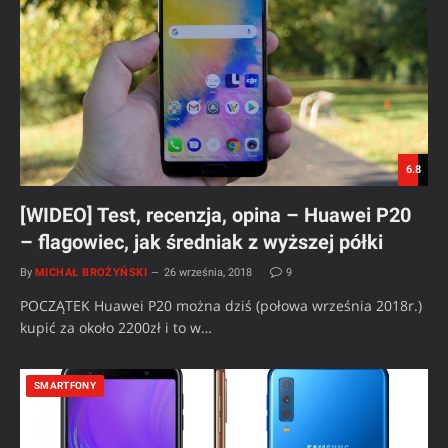
6.8
[WIDEO] Test, recenzja, opina – Huawei P20
– flagowiec, jak średniak z wyższej półki
By
MICHAŁ BROŻYŃSKI
26 września, 2018
9
POCZĄTEK Huawei P20 można dziś (połowa września 2018r.)
kupić za około 2200zł i to w…
SMARTFONY