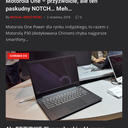
Motorola One – przyzwoicie, ale ten
paskudny NOTCH… Meh…
By
MICHAŁ BROŻYŃSKI
2 września, 2018
0
Motorola One Power dla rynku indyjskiego, to razem z
Motorolą P30 (dedykowana Chinom) chyba najgorsze
smartfony…
CHROME OS