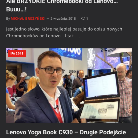
Ale BRZYDKIE Chromebooki od Lenovo…
Buuu…!
By
MICHAŁ BROŻYŃSKI
2 września, 2018
1
Jest jedno słowo, które najlepiej pasuje do opisu nowych
Chromebooków od Lenovo… I tak -…
IFA 2018
Lenovo Yoga Book C930 – Drugie Podejście