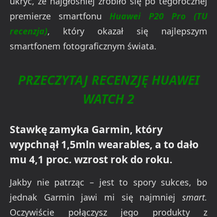
ukryć, że najgłośniej zrobiło się po tegorocznej
premierze smartfonu
Huawei P20 Pro (TU
recenzja)
, który okazał się najlepszym
smartfonem fotograficznym świata.
PRZECZYTAJ RECENZJĘ HUAWEI
WATCH 2
Stawkę zamyka Garmin, który
wypchnął 1,5mln wearables, a to dało
mu 4,1 proc. wzrost rok do roku.
Jakby nie patrząc – jest to spory sukces, bo
jednak Garmin jawi mi się najmniej
smart.
Oczywiście połączysz jego produkty z