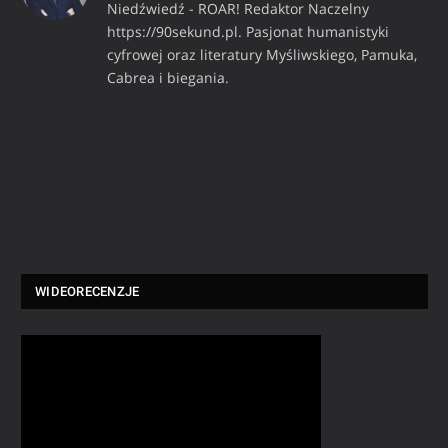
Niedźwiedź - ROAR! Redaktor Naczelny
https://90sekund.pl. Pasjonat humanistyki
cyfrowej oraz literatury Myśliwskiego, Pamuka,
Cabrea i biegania.
WIDEORECENZJE