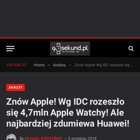
»
»
YOU ARE AT:
Home
Analizy
Znów Apple! Wg IDC rozeszło się 4,7mln Apple Watchy! Ale najbardziej zdumiewa Huawei!
ANALIZY
Znów Apple! Wg IDC rozeszło
się 4,7mln Apple Watchy! Ale
najbardziej zdumiewa Huawei!
By
MICHAŁ BROŻYŃSKI
5 września, 2018