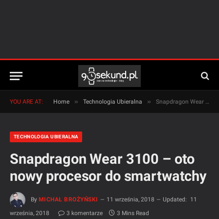
»
»
YOU ARE AT:
Home
Technologia Ubieralna
Snapdragon Wear 3100 – oto nowy procesor do smartwatchy
TECHNOLOGIA UBIERALNA
Snapdragon Wear 3100 – oto
nowy procesor do smartwatchy
By
MICHAŁ BROŻYŃSKI
11 września, 2018
Updated:
11
września, 2018
3 komentarze
3 Mins Read