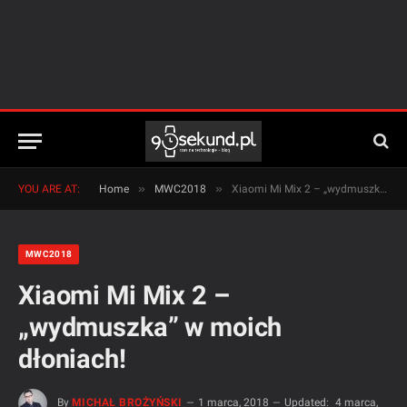
»
»
YOU ARE AT:
Home
MWC2018
Xiaomi Mi Mix 2 – „wydmuszka” w moich dłoniach!
MWC2018
Xiaomi Mi Mix 2 –
„wydmuszka” w moich
dłoniach!
By
MICHAŁ BROŻYŃSKI
1 marca, 2018
Updated:
4 marca,