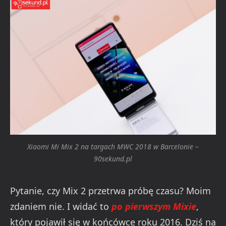
Xiaomi Mi Mix 2 na targach MWC 2018 w Barcelonie –
90sekund.pl
Pytanie, czy Mix 2 przetrwa próbę czasu? Moim
zdaniem nie. I widać to
po pierwszym Mixie
,
który pojawił się w końcówce roku 2016. Dziś na