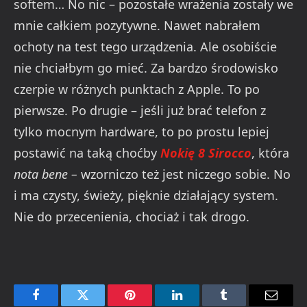
softem… No nic – pozostałe wrażenia zostały we
mnie całkiem pozytywne. Nawet nabrałem
ochoty na test tego urządzenia. Ale osobiście
nie chciałbym go mieć. Za bardzo środowisko
czerpie w różnych punktach z Apple. To po
pierwsze. Po drugie – jeśli już brać telefon z
tylko mocnym hardware, to po prostu lepiej
postawić na taką choćby
Nokię 8 Sirocco
, która
nota bene –
wzorniczo też jest niczego sobie. No
i ma czysty, świeży, pięknie działający system.
Nie do przecenienia, chociaż i tak drogo.
Facebook
Twitter
Pinterest
LinkedIn
Tumblr
Email