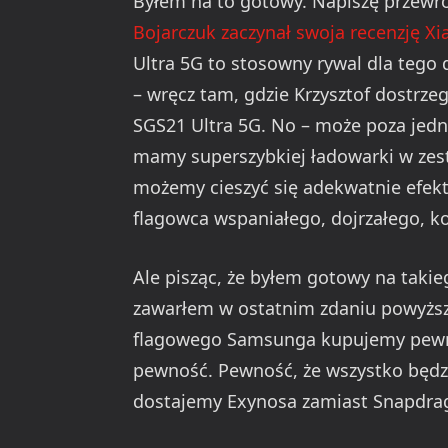
Byłem na to gotowy. Napiszę przewro
Bojarczuk zaczynał swoja recenzję Xi
Ultra 5G to stosowny rywal dla tego
– wręcz tam, gdzie Krzysztof dostrze
SGS21 Ultra 5G. No – może poza jedną 
mamy superszybkiej ładowarki w zest
możemy cieszyć się adekwatnie efe
flagowca wspaniałego, dojrzałego, ko
Ale pisząc, że byłem gotowy na takie
zawarłem w ostatnim zdaniu powyższe
flagowego Samsunga kupujemy pewnoś
pewność. Pewność, że wszystko będzie
dostajemy Exynosa zamiast Snapdra