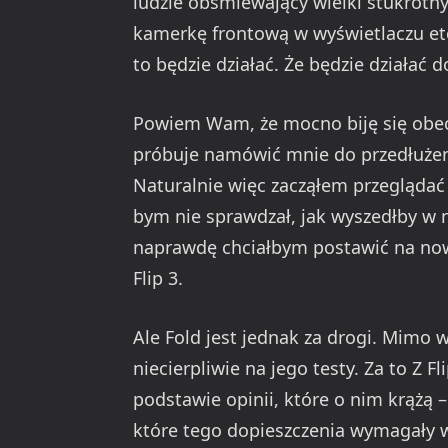
ludzie obśmiewający wielki stukrotny
kamerkę frontową w wyświetlaczu etc
to będzie działać. Że będzie działać d
Powiem Wam, że mocno biję się obec
próbuje namówić mnie do przedłuże
Naturalnie więc zacząłem przeglądać
bym nie sprawdzał, jak wyszedłby w n
naprawdę chciałbym postawić na now
Flip 3.
Ale Fold jest jednak za drogi. Mimo 
niecierpliwie na jego testy. Za to Z Fl
podstawie opinii, które o nim krążą 
które tego dopieszczenia wymagały w 