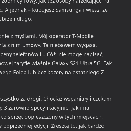
 zoom cyfrowy. Jak też osoby narzekające na
. A jednak – kupujesz Samsunga i wiesz, że
obrze i długo.
nie z myślami. Mój operator T-Mobile
nia z nim umowy. Ta niebawem wygasa.
 ceny telefonów i… Cóż, nie mogę napisać,
owej taryfie właśnie Galaxy S21 Ultra 5G. Tak
ego Folda lub bez kozery na ostatniego Z
wszystko za drogi. Chociaż wspaniały i czekam
ip 3 zarówno specyfikacyjnie, jak i na
– to sprzęt dopieszczony w tych miejscach,
poprzedniej edycji. Zresztą to, jak bardzo