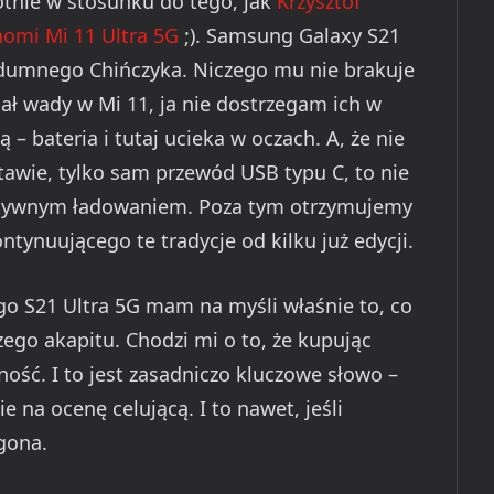
tnie w stosunku do tego, jak
Krzysztof
aomi Mi 11 Ultra 5G
;). Samsung Galaxy S21
 dumnego Chińczyka. Niczego mu nie brakuje
gał wady w Mi 11, ja nie dostrzegam ich w
– bateria i tutaj ucieka w oczach. A, że nie
awie, tylko sam przewód USB typu C, to nie
ktywnym ładowaniem. Poza tym otrzymujemy
ntynuującego te tradycje od kilku już edycji.
go S21 Ultra 5G mam na myśli właśnie to, co
go akapitu. Chodzi mi o to, że kupując
ć. I to jest zasadniczo kluczowe słowo –
 na ocenę celującą. I to nawet, jeśli
gona.