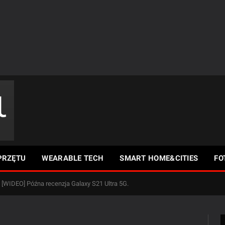
PRZĘTU
WEARABLE TECH
SMART HOME&CITIES
FO
[WIDEO] Późna recenzja Galaxy S21 Ultra 5G.