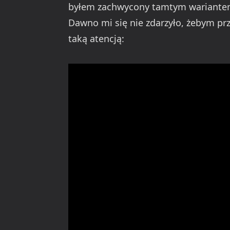
byłem zachwycony tamtym wariantem
Dawno mi się nie zdarzyło, żebym pr
taką atencją: