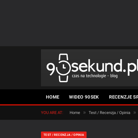
HOME
WIDEO 90SEK
RECENZJE S
»
»
YOU ARE AT:
Home
Test / Recenzja / Opinia
TEST / RECENZJA / OPINIA