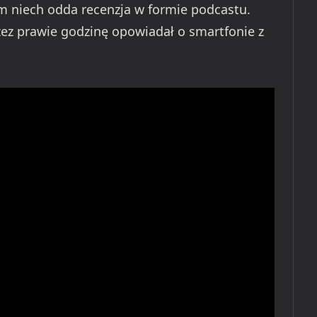
 niech odda recenzja w formie podcastu.
zez prawie godzinę opowiadał o smartfonie z