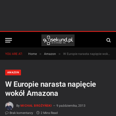
»
»
YOU ARE AT:
Home
Amazon
W Europie narasta napięcie wokół Amazona
AMAZON
W Europie narasta napięcie
wokół Amazona
By
MICHAŁ BROŻYŃSKI
9 października, 2013
Brak komentarzy
2 Mins Read