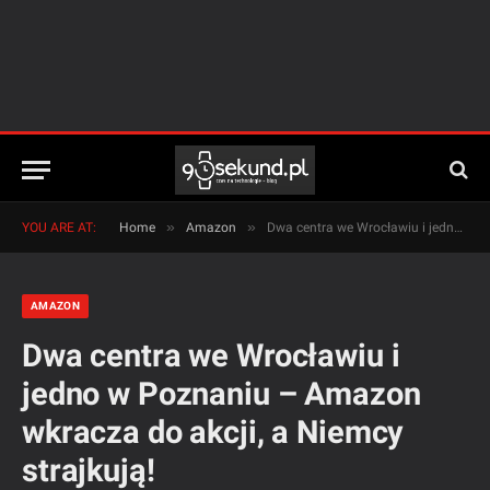
»
»
YOU ARE AT:
Home
Amazon
Dwa centra we Wrocławiu i jedno w Poznaniu – Amazon wkracza do akcji, a Niemcy strajkują!
AMAZON
Dwa centra we Wrocławiu i
jedno w Poznaniu – Amazon
wkracza do akcji, a Niemcy
strajkują!