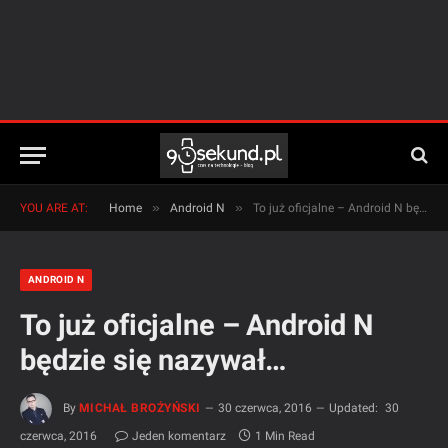
»
»
YOU ARE AT:
Home
Android N
To już oficjalne – Android N będzie się nazywał…
ANDROID N
To już oficjalne – Android N
będzie się nazywał…
By
MICHAŁ BROŻYŃSKI
30 czerwca, 2016
Updated:
30
czerwca, 2016
Jeden komentarz
1 Min Read