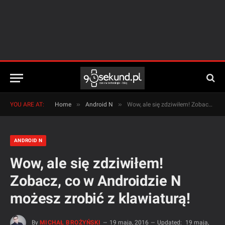
»
»
YOU ARE AT:
Home
Android N
Wow, ale się zdziwiłem! Zobacz, co w Androidzie N możesz zrobić z klawiaturą!
ANDROID N
Wow, ale się zdziwiłem!
Zobacz, co w Androidzie N
możesz zrobić z klawiaturą!
By
MICHAŁ BROŻYŃSKI
19 maja, 2016
Updated:
19 maja,