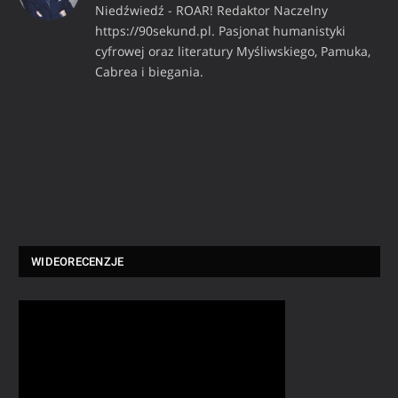
Niedźwiedź - ROAR! Redaktor Naczelny
https://90sekund.pl. Pasjonat humanistyki
cyfrowej oraz literatury Myśliwskiego, Pamuka,
Cabrea i biegania.
WIDEORECENZJE