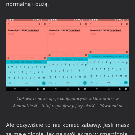
normalną i dużą.
Całkowicie nowe opcje konfiguracyjne w klawiaturze w
Androidzie N – tutaj regulujesz jej wysokość – 90sekund.pl
Ale oczywiście to nie koniec zabawy. Jeśli masz
za małe dłonie, jak na swój ekran w smartfonie,